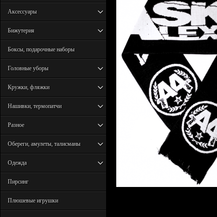
Аксессуары
Бижутерия
Боксы, подарочные наборы
Головные уборы
Кружки, фляжки
Нашивки, термопатчи
Разное
Обереги, амулеты, талисманы
Одежда
Пирсинг
Плюшевые игрушки