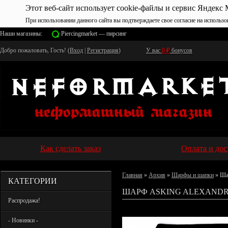
Этот веб-сайт использует cookie-файлы и сервис Яндекс 
При использовании данного сайта вы подтверждаете свое согласие на использо
Наши магазины:
Piercingmarket — пирсинг
Добро пожаловать, Гость! (
Вход
|
Регистрация
)
У вас
0
₽
бонусов
Как сделать заказ
Оплата и дос
Главная
»
Архив
»
Шарфы и шапки
» Ша
КАТЕГОРИИ
ШАРФ ASKING ALEXANDRI
Распродажа!
- Новинки -