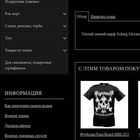
Подарочная упаковка
Рок мерч
Обзор
Написать отзыв
Сумки, рюкзаки, торбы
Тёплый зимний шарф Asking Alexand
Тату
Товары по темам
Для самовывоза; подарочные
С ЭТИМ ТОВАРОМ ПОК
сертификаты
ИНФОРМАЦИЯ
Как определить размер кольца
Возврат товара
Договор-оферта
Футболка Papa Roach RBE-013
Возврат денежных средств