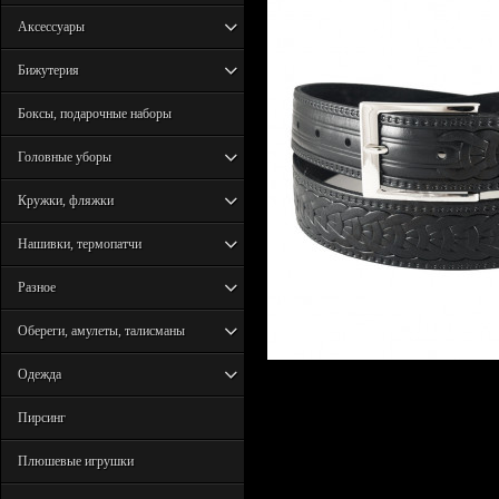
Аксессуары
Бижутерия
Боксы, подарочные наборы
Головные уборы
Кружки, фляжки
Нашивки, термопатчи
Разное
Обереги, амулеты, талисманы
Одежда
Пирсинг
Плюшевые игрушки