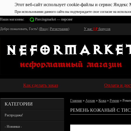
Этот веб-сайт использует cookie-файлы и сервис Яндекс 
При использовании данного сайта вы подтверждаете свое согласие на использо
Наши магазины:
Piercingmarket — пирсинг
Добро пожаловать, Гость! (
Вход
|
Регистрация
)
У вас
0
₽
бонусов
Как сделать заказ
Оплата и дос
Главная
»
Архив
»
Кожа
»
Ремни
» Ремен
КАТЕГОРИИ
РЕМЕНЬ КОЖАНЫЙ С ТИС
Распродажа!
- Новинки -