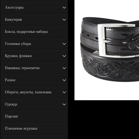
Аксессуары
Бижутерия
Боксы, подарочные наборы
Головные уборы
Кружки, фляжки
Нашивки, термопатчи
Разное
Обереги, амулеты, талисманы
Одежда
Пирсинг
Плюшевые игрушки