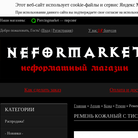
Этот веб-сайт использует cookie-файлы и сервис Яндекс 
При использовании данного сайта вы подтверждаете свое согласие на использо
Наши магазины:
Piercingmarket — пирсинг
Добро пожаловать, Гость! (
Вход
|
Регистрация
)
У вас
0
₽
бонусов
Как сделать заказ
Оплата и дос
Главная
»
Архив
»
Кожа
»
Ремни
» Ремен
КАТЕГОРИИ
РЕМЕНЬ КОЖАНЫЙ С ТИС
Распродажа!
- Новинки -