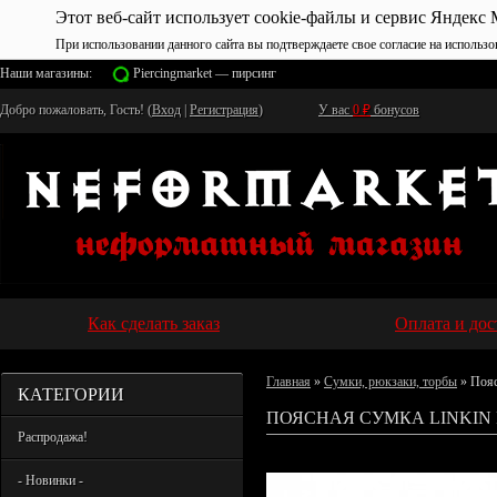
Этот веб-сайт использует cookie-файлы и сервис Яндекс 
При использовании данного сайта вы подтверждаете свое согласие на использо
Наши магазины:
Piercingmarket — пирсинг
Добро пожаловать, Гость! (
Вход
|
Регистрация
)
У вас
0
₽
бонусов
Как сделать заказ
Оплата и дос
Главная
»
Сумки, рюкзаки, торбы
» Пояс
КАТЕГОРИИ
ПОЯСНАЯ СУМКА LINKIN 
Распродажа!
- Новинки -