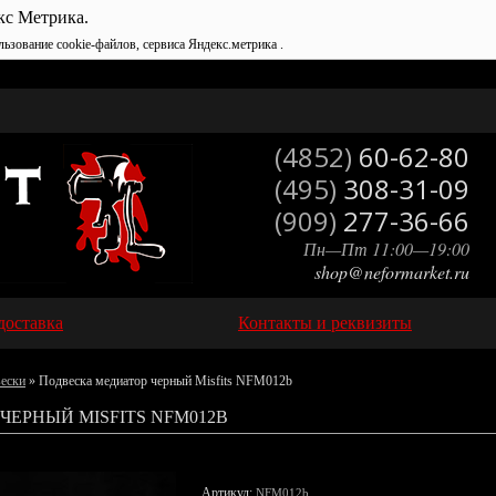
кс Метрика.
льзование cookie-файлов, сервиса Яндекс.метрика .
(4852)
60-62-80
(495)
308-31-09
(909)
277-36-66
Пн—Пт 11:00—19:00
shop@neformarket.ru
доставка
Контакты и реквизиты
вески
» Подвеска медиатор черный Misfits NFM012b
ЧЕРНЫЙ MISFITS NFM012B
Артикул:
NFM012b