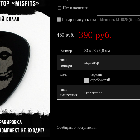
Нет в наличии
Подарочная упаковка
390 руб.
450 руб.
Размер
33 х 28 х 0,8 мм
тип
медиатор
товара
цвет
черный
серебристый
тип
гравировка
нанесения
Сообщить о поступлении