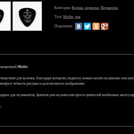
Категории:
Кулоны, подвески
,
Медиаторы
Теги:
Misfits
,
рок
Поделиться:
гравировкой
Misfits
.
отверстием для колечка, благодаря которому подвеску можно носить на цепочке или шнур
антирует чёткость рисунка и долговечность изображения.
одарок для музыкантов, фанатов рок-музыки или просто ценителей необычных аксессуар
.