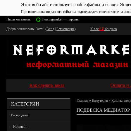
Этот веб-сайт использует cookie-файлы и сервис Янде
При использовании данного сайта вы подтверждаете свое согласие на испо
Наши магазины:
Piercingmarket — пирсинг
Добро пожаловать, Гость! (
Вход
|
Регистрация
)
У вас
0
₽
бонусов
Как сделать заказ
Оплата и 
Главная
»
Бижутерия
»
Кулоны, под
КАТЕГОРИИ
ПОДВЕСКА МЕДИАТОР 
Распродажа!
- Новинки -