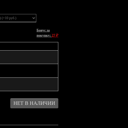
Бонус за
₽
покупку:
27