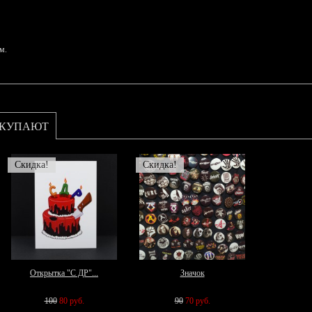
м.
ОКУПАЮТ
Скидка!
Скидка!
Открытка "С ДР"...
Значок
100
80 руб.
90
70 руб.