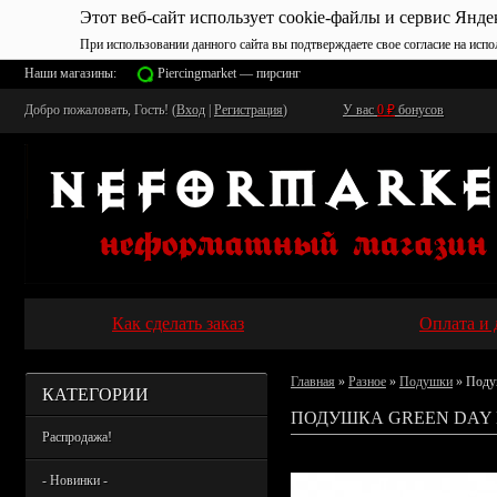
Этот веб-сайт использует cookie-файлы и сервис Янде
При использовании данного сайта вы подтверждаете свое согласие на испо
Наши магазины:
Piercingmarket — пирсинг
Добро пожаловать, Гость! (
Вход
|
Регистрация
)
У вас
0
₽
бонусов
Как сделать заказ
Оплата и 
Главная
»
Разное
»
Подушки
» Поду
КАТЕГОРИИ
ПОДУШКА GREEN DAY 
Распродажа!
- Новинки -