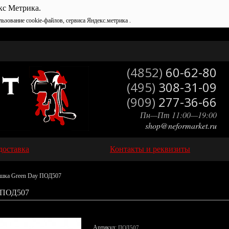
кс Метрика.
льзование cookie-файлов, сервиса Яндекс.метрика .
(4852)
60-62-80
(495)
308-31-09
(909)
277-36-66
Пн—Пт 11:00—19:00
shop@neformarket.ru
доставка
Контакты и реквизиты
шка Green Day ПОД507
ПОД507
Артикул:
ПОД507