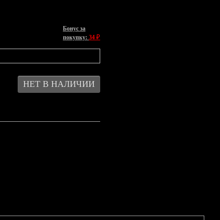
Бонус за
₽
покупку:
34