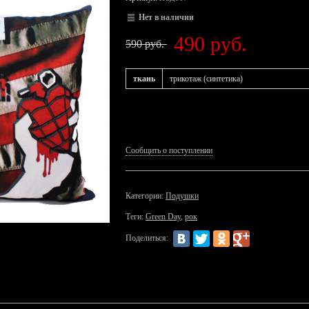
Нет в наличии
490 руб.
590 руб.
ткань
трикотаж (синтетика)
Сообщить о поступлении
Категории:
Подушки
Теги:
Green Day
,
рок
Поделиться: