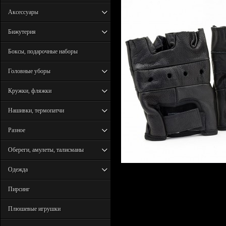
Аксессуары
Бижутерия
Боксы, подарочные наборы
Головные уборы
Кружки, фляжки
Нашивки, термопатчи
Разное
Обереги, амулеты, талисманы
Одежда
Пирсинг
Плюшевые игрушки