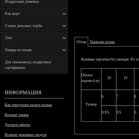
Подарочная упаковка
Рок мерч
Сумки, рюкзаки, торбы
Тату
Обзор
Написать отзыв
Товары по темам
Кожаные перчатки без пальцев. Из п
Для самовывоза; подарочные
сертификаты
Обхват
18
19
ладони (см)
ИНФОРМАЦИЯ
6
7
8
Размер
Как определить размер кольца
XXS
XS
S
Возврат товара
Договор-оферта
Возврат денежных средств