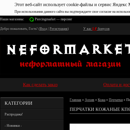
Этот веб-сайт использует cookie-файлы и сервис Яндекс 
При использовании данного сайта вы подтверждаете свое согласие на использо
Наши магазины:
Piercingmarket — пирсинг
Добро пожаловать, Гость! (
Вход
|
Регистрация
)
У вас
0
₽
бонусов
Как сделать заказ
Оплата и дос
Главная
»
Архив
»
Кожа
»
Перчатки
» Пе
КАТЕГОРИИ
ПЕРЧАТКИ КОЖАНЫЕ КП
Распродажа!
- Новинки -