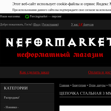
Этот веб-сайт использует cookie-файлы и сервис Яндекс 
При использовании данного сайта вы подтверждаете свое согласие на использо
Наши магазины:
Piercingmarket — пирсинг
Добро пожаловать, Гость! (
Вход
|
Регистрация
)
У вас
0
₽
бонусов
Как сделать заказ
Оплата и дос
Главная
»
Бижутерия
»
Цепи, шнуры
» Ц
КАТЕГОРИИ
ЦЕПОЧКА СТАЛЬНАЯ 3 М
Распродажа!
- Новинки -