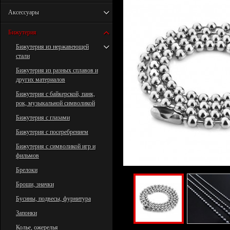
Аксессуары
Бижутерия
Бижутерия из нержавеющей
стали
Бижутерия из разных сплавов и
других материалов
Бижутерия с байкерской, панк,
рок, музыкальной символикой
Бижутерия с глазами
Бижутерия с посеребрением
Бижутерия с символикой игр и
фильмов
Брелоки
Броши, значки
Бусины, подвесы, фурнитура
Запонки
Колье, ожерелья