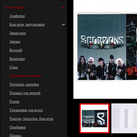
Аксессуары
Арафатки
Браслеты, напульсники
Зажигалки
Значки
Косплей
Кошельки
Очки
Обложки на паспорт
Перчатки, митенки
Пряжки для ремней
Ремни
Украшения для волос
Чокеры, бархотки, браслеты
Ошейники
Шарфы