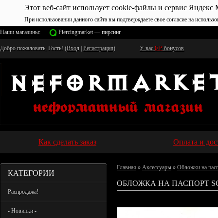
Этот веб-сайт использует cookie-файлы и сервис Яндекс 
При использовании данного сайта вы подтверждаете свое согласие на использо
Наши магазины:
Piercingmarket — пирсинг
Добро пожаловать, Гость! (
Вход
|
Регистрация
)
У вас
0
₽
бонусов
Как сделать заказ
Оплата и дос
Главная
»
Аксессуары
»
Обложки на пас
КАТЕГОРИИ
ОБЛОЖКА НА ПАСПОРТ SC
Распродажа!
- Новинки -