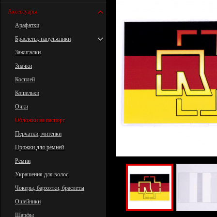
Аксессуары
Арафатки
Браслеты, напульсники
Зажигалки
Значки
Косплей
Кошельки
Очки
Обложки на паспорт
Перчатки, митенки
Пряжки для ремней
Ремни
Украшения для волос
Чокеры, бархотки, браслеты
Ошейники
Шарфы