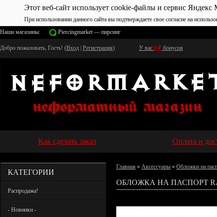
Этот веб-сайт использует cookie-файлы и сервис Яндекс 
При использовании данного сайта вы подтверждаете свое согласие на использо
Наши магазины:
Piercingmarket — пирсинг
Добро пожаловать, Гость! (
Вход
|
Регистрация
)
У вас
0
₽
бонусов
Как сделать заказ
Оплата и дос
Главная
»
Аксессуары
»
Обложки на пас
КАТЕГОРИИ
ОБЛОЖКА НА ПАСПОРТ RA
Распродажа!
- Новинки -