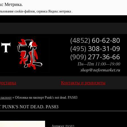
кс Метрика.
льзование cookie-файлов, сервиса Яндекс.метрика .
(4852)
60-62-80
(495)
308-31-09
(909)
277-36-66
Пн—Пт 11:00—19:00
shop@neformarket.ru
доставка
Контакты и реквизиты
 паспорт
» Обложка на паспорт Punk's not dead. PAS83
PUNK'S NOT DEAD. PAS83
Артикул:
PAS83