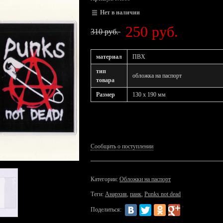
Нет в наличии
250 руб.
310 руб.
материал
ПВХ
тип
обложка на паспорт
товара
Размер
130 х 190 мм
Сообщить о поступлении
Категории:
Обложки на паспорт
Теги:
Анархия
,
панк
,
Punks not dead
Поделиться: