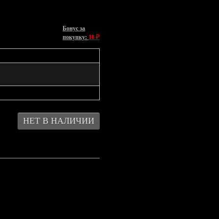
Бонус за
₽
покупку:
18