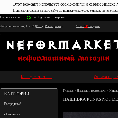
Этот веб-сайт использует cookie-файлы и сервис Яндекс 
При использовании данного сайта вы подтверждаете свое согласие на использо
Наши магазины:
Piercingmarket — пирсинг
Добро пожаловать, Гость! (
Вход
|
Регистрация
)
У вас
0
₽
бонусов
Как сделать заказ
Оплата и дос
Главная
»
Нашивки, термопатчи
» Нашив
КАТЕГОРИИ
НАШИВКА PUNKS NOT DE
Распродажа!
- Новинки -