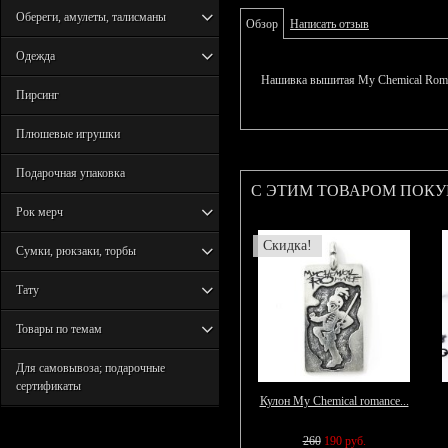
Обереги, амулеты, талисманы
Обзор
Написать отзыв
Одежда
Нашивка вышитая My Chemical Rom
Пирсинг
Плюшевые игрушки
Подарочная упаковка
С ЭТИМ ТОВАРОМ ПОК
Рок мерч
Скидка!
Сумки, рюкзаки, торбы
Тату
Товары по темам
Для самовывоза; подарочные
сертификаты
Кулон My Chemical romance...
260
190 руб.