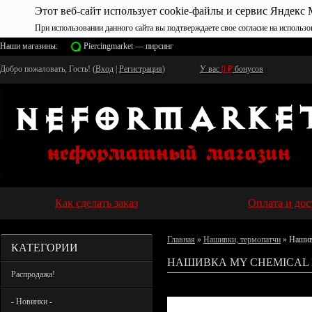
Этот веб-сайт использует cookie-файлы и сервис Яндекс 
При использовании данного сайта вы подтверждаете свое согласие на использо
Наши магазины:
Piercingmarket — пирсинг
Добро пожаловать, Гость! (
Вход
|
Регистрация
)
У вас
0
₽
бонусов
Как сделать заказ
Оплата и дос
Главная
»
Нашивки, термопатчи
» Нашив
КАТЕГОРИИ
НАШИВКА MY CHEMICAL 
Распродажа!
- Новинки -