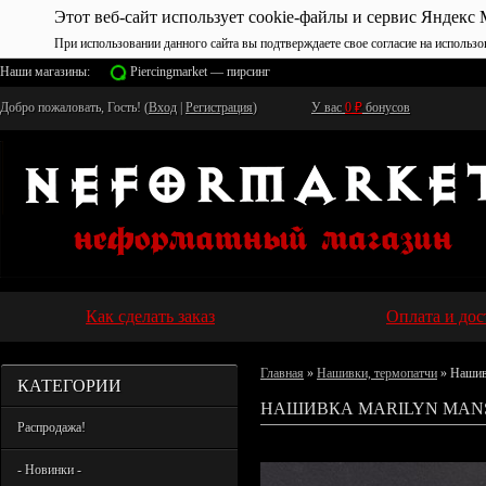
Этот веб-сайт использует cookie-файлы и сервис Яндекс 
При использовании данного сайта вы подтверждаете свое согласие на использо
Наши магазины:
Piercingmarket — пирсинг
Добро пожаловать, Гость! (
Вход
|
Регистрация
)
У вас
0
₽
бонусов
Как сделать заказ
Оплата и дос
Главная
»
Нашивки, термопатчи
» Нашив
КАТЕГОРИИ
НАШИВКА MARILYN MANS
Распродажа!
- Новинки -