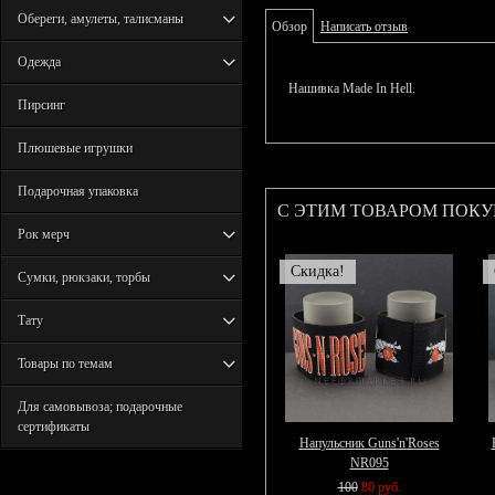
Обереги, амулеты, талисманы
Обзор
Написать отзыв
Одежда
Нашивка Made In Hell.
Пирсинг
Плюшевые игрушки
Подарочная упаковка
С ЭТИМ ТОВАРОМ ПОК
Рок мерч
Скидка!
Сумки, рюкзаки, торбы
Тату
Товары по темам
Для самовывоза; подарочные
сертификаты
Напульсник Guns'n'Roses
NR095
100
80 руб.