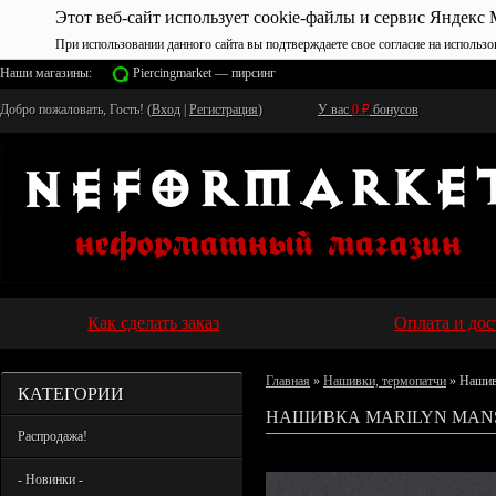
Этот веб-сайт использует cookie-файлы и сервис Яндекс 
При использовании данного сайта вы подтверждаете свое согласие на использо
Наши магазины:
Piercingmarket — пирсинг
Добро пожаловать, Гость! (
Вход
|
Регистрация
)
У вас
0
₽
бонусов
Как сделать заказ
Оплата и дос
Главная
»
Нашивки, термопатчи
» Нашив
КАТЕГОРИИ
НАШИВКА MARILYN MANS
Распродажа!
- Новинки -