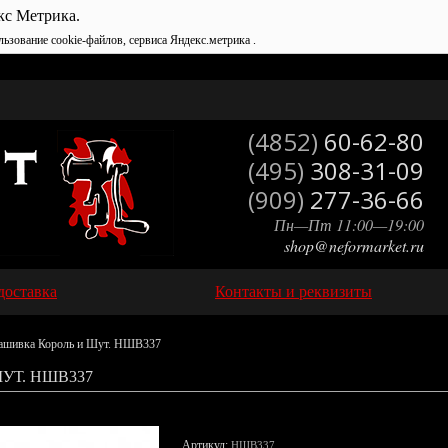
кс Метрика.
льзование cookie-файлов, сервиса Яндекс.метрика .
(4852)
60-62-80
(495)
308-31-09
(909)
277-36-66
Пн—Пт 11:00—19:00
shop@neformarket.ru
доставка
Контакты и реквизиты
ашивка Король и Шут. НШВ337
УТ. НШВ337
Артикул:
НШВ337