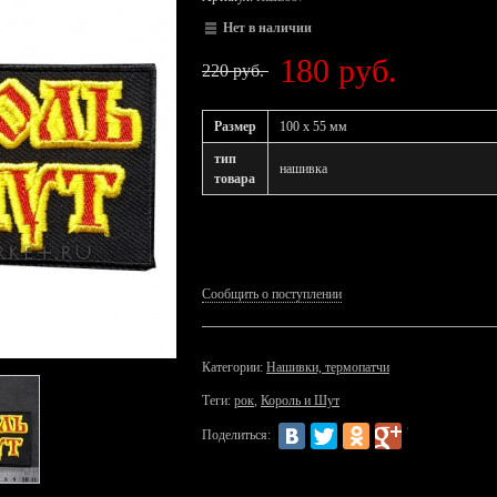
Нет в наличии
180 руб.
220 руб.
Размер
100 x 55 мм
тип
нашивка
товара
Сообщить о поступлении
Категории:
Нашивки, термопатчи
Теги:
рок
,
Король и Шут
Поделиться: