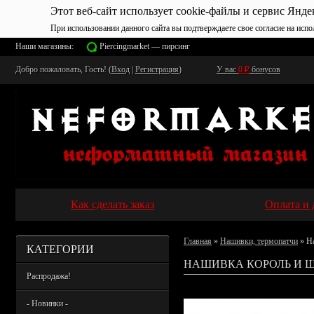
Этот веб-сайт использует cookie-файлы и сервис Янде
При использовании данного сайта вы подтверждаете свое согласие на испо
Наши магазины:
Piercingmarket — пирсинг
Добро пожаловать, Гость! (
Вход
|
Регистрация
)
У вас
0
₽
бонусов
Как сделать заказ
Оплата и 
Главная
»
Нашивки, термопатчи
» Н
КАТЕГОРИИ
НАШИВКА КОРОЛЬ И Ш
Распродажа!
- Новинки -