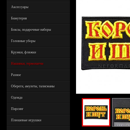
Аксессуары
Бижутерия
Боксы, подарочные наборы
Головные уборы
Кружки, фляжки
Нашивки, термопатчи
Разное
Обереги, амулеты, талисманы
Одежда
Пирсинг
Плюшевые игрушки