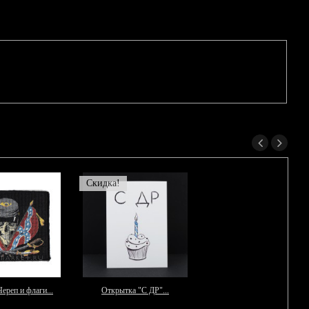
Скидка!
ереп и флаги...
Открытка "С ДР"...