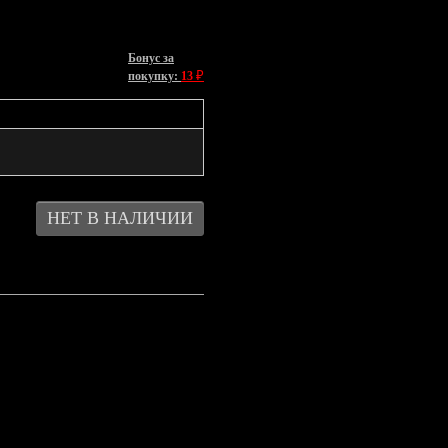
Бонус за
₽
покупку:
13