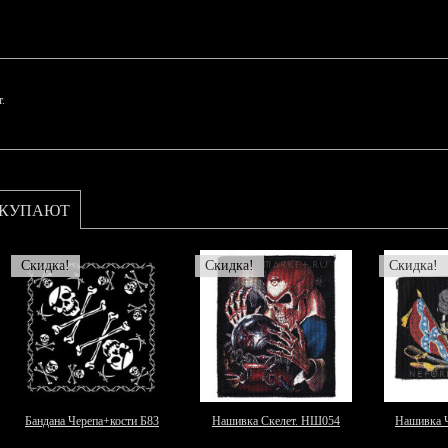
.
ОКУПАЮТ
Скидка!
Скидка!
Скидка!
Бандана Черепа+кости Б83
Нашивка Скелет. НШ054
Нашивка Ч