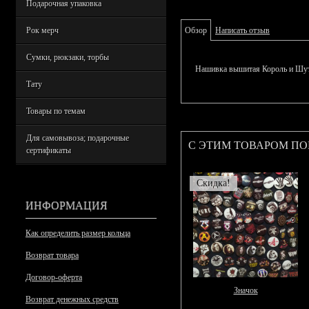
Подарочная упаковка
Рок мерч
Обзор
Написать отзыв
Сумки, рюкзаки, торбы
Нашивка вышитая Король и Шут
Тату
Товары по темам
Для самовывоза; подарочные
С ЭТИМ ТОВАРОМ П
сертификаты
Скидка!
ИНФОРМАЦИЯ
Как определить размер кольца
Возврат товара
Договор-оферта
Значок
Возврат денежных средств