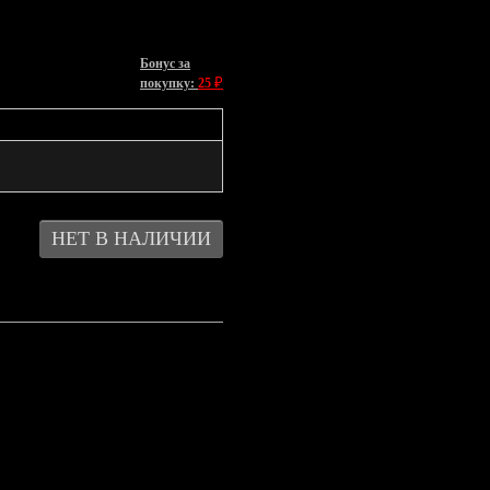
Бонус за
₽
покупку:
25