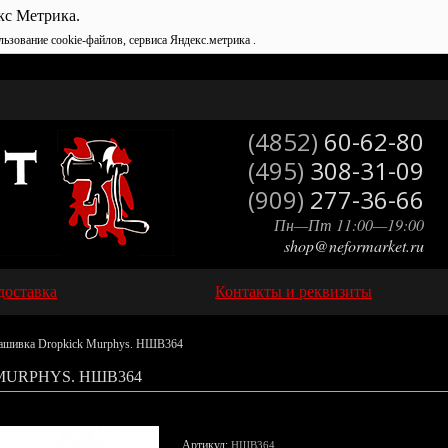
кс Метрика.
льзование cookie-файлов, сервиса Яндекс.метрика .
(4852)
60-62-80
(495)
308-31-09
(909)
277-36-66
Пн—Пт 11:00—19:00
shop@neformarket.ru
доставка
Контакты и реквизиты
ашивка Dropkick Murphys. НШВ364
URPHYS. НШВ364
Артикул:
НШВ364