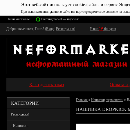
Этот веб-сайт использует cookie-файлы и сервис Янде
При использовании данного сайта вы подтверждаете свое согласие на испо
Наши магазины:
Piercingmarket — пирсинг
Добро пожаловать, Гость! (
Вход
|
Регистрация
)
У вас
0
₽
бонусов
Как сделать заказ
Оплата и 
Главная
»
Нашивки, термопатчи
» Н
КАТЕГОРИИ
НАШИВКА DROPKICK M
Распродажа!
- Новинки -