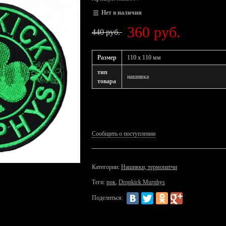
Нет в наличии
360 руб.
440 руб.
Размер
110 x 110 мм
тип
нашивка
товара
Сообщить о поступлении
Категории:
Нашивки, термопатчи
Теги:
рок
,
Dropkick Murphys
Поделиться: