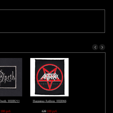
Opeth. НШВ211
Нашивка Anthrax. НШ066
180 руб.
120
100 руб.