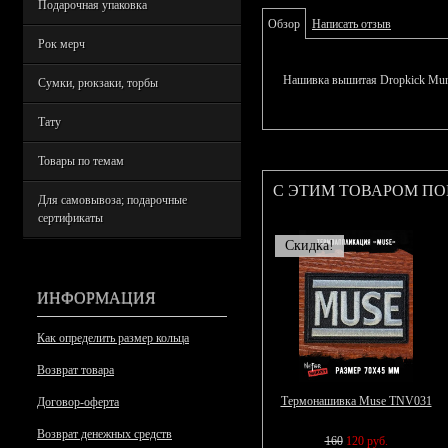
Подарочная упаковка
Обзор
Написать отзыв
Рок мерч
Нашивка вышитая Dropkick Mur
Сумки, рюкзаки, торбы
Тату
Товары по темам
С ЭТИМ ТОВАРОМ П
Для самовывоза; подарочные
сертификаты
Скидка!
ИНФОРМАЦИЯ
Как определить размер кольца
Возврат товара
Термонашивка Muse TNV031
Договор-оферта
Возврат денежных средств
160
120 руб.