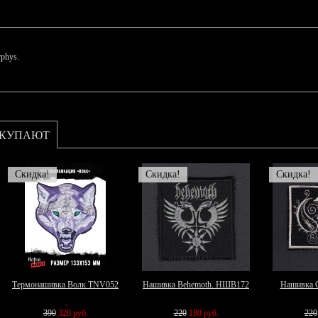
phys.
ОКУПАЮТ
Скидка!
Скидка!
Скидка!
Термонашивка Волк TNV052
Нашивка Behemoth. НШВ172
Нашивка 
390
320 руб.
220
180 руб.
220