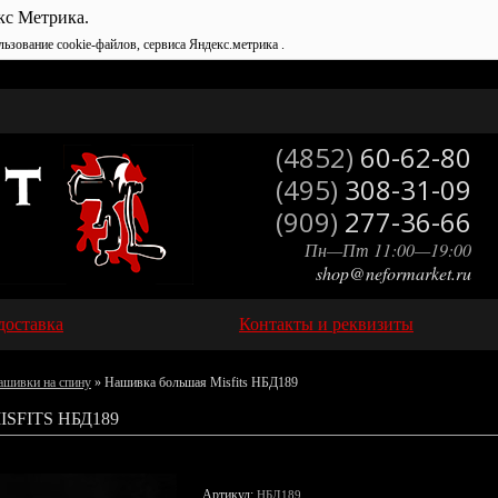
кс Метрика.
льзование cookie-файлов, сервиса Яндекс.метрика .
(4852)
60-62-80
(495)
308-31-09
(909)
277-36-66
Пн—Пт 11:00—19:00
shop@neformarket.ru
доставка
Контакты и реквизиты
ашивки на спину
» Нашивка большая Misfits НБД189
FITS НБД189
Артикул:
НБД189