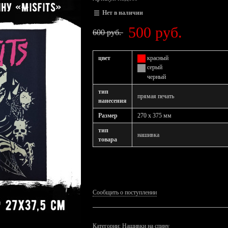
Нет в наличии
500 руб.
600 руб.
цвет
красный
серый
черный
тип
прямая печать
нанесения
Размер
270 x 375 мм
тип
нашивка
товара
Сообщить о поступлении
Категории:
Нашивки на спину