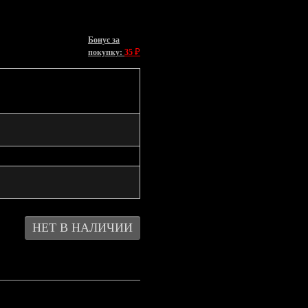
Бонус за
₽
покупку:
35