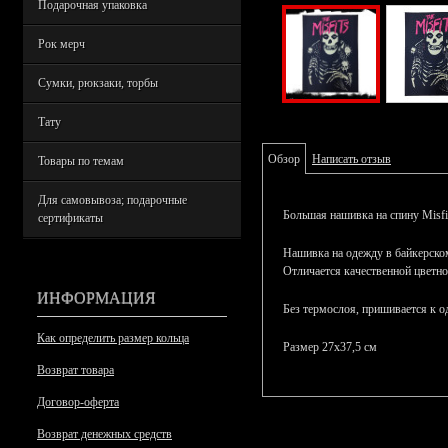
Подарочная упаковка
Рок мерч
Сумки, рюкзаки, торбы
Тату
Обзор
Написать отзыв
Товары по темам
Для самовывоза; подарочные
Большая нашивка на спину Misfi
сертификаты
Нашивка на одежду в байкерском
Отличается качественной цветно
ИНФОРМАЦИЯ
Без термослоя, пришивается к о
Как определить размер кольца
Размер 27х37,5 см
Возврат товара
Договор-оферта
Возврат денежных средств