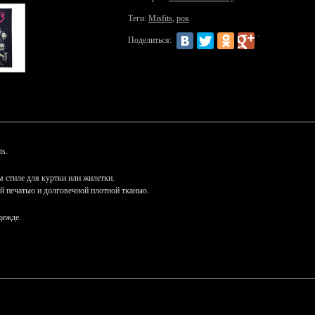
Теги:
Misfits
,
рок
Поделиться:
ts.
 стиле для куртки или жилетки.
й печатью и долговечной плотной тканью.
дежде.