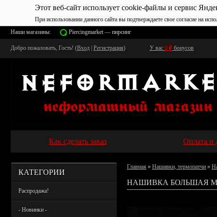
Этот веб-сайт использует cookie-файлы и сервис Янде
При использовании данного сайта вы подтверждаете свое согласие на испо
Наши магазины:
Piercingmarket — пирсинг
Добро пожаловать, Гость! (
Вход
|
Регистрация
)
У вас
0
₽
бонусов
Как сделать заказ
Оплата и 
Главная
»
Нашивки, термопатчи
»
Н
КАТЕГОРИИ
НАШИВКА БОЛЬШАЯ MIS
Распродажа!
- Новинки -