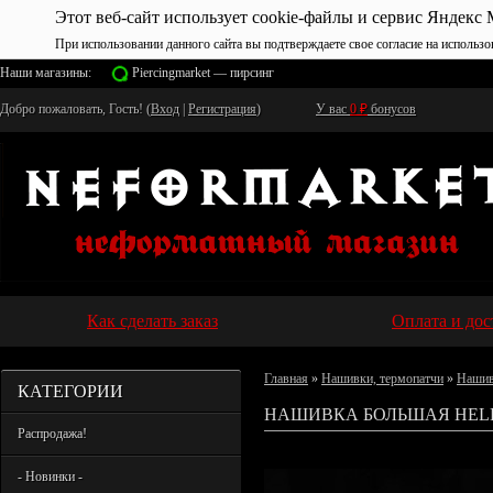
Этот веб-сайт использует cookie-файлы и сервис Яндекс 
При использовании данного сайта вы подтверждаете свое согласие на использо
Наши магазины:
Piercingmarket — пирсинг
Добро пожаловать, Гость! (
Вход
|
Регистрация
)
У вас
0
₽
бонусов
Как сделать заказ
Оплата и дос
Главная
»
Нашивки, термопатчи
»
Нашив
КАТЕГОРИИ
НАШИВКА БОЛЬШАЯ HEL
Распродажа!
- Новинки -