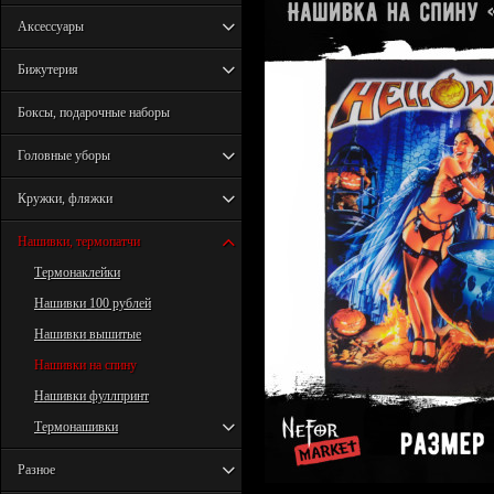
Аксессуары
Бижутерия
Боксы, подарочные наборы
Головные уборы
Кружки, фляжки
Нашивки, термопатчи
Термонаклейки
Нашивки 100 рублей
Нашивки вышитые
Нашивки на спину
Нашивки фуллпринт
Термонашивки
Разное