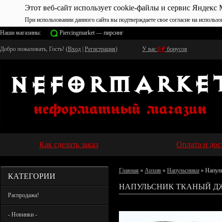
Этот веб-сайт использует cookie-файлы и сервис Яндекс 
При использовании данного сайта вы подтверждаете свое согласие на использо
Наши магазины:
Piercingmarket — пирсинг
Добро пожаловать, Гость! (
Вход
|
Регистрация
)
У вас
0
₽
бонусов
Как сделать заказ
Оплата и дос
Главная
»
Архив
»
Напульсники
» Напул
КАТЕГОРИИ
НАПУЛЬСНИК ТКАНЫЙ ДЖ
Распродажа!
- Новинки -