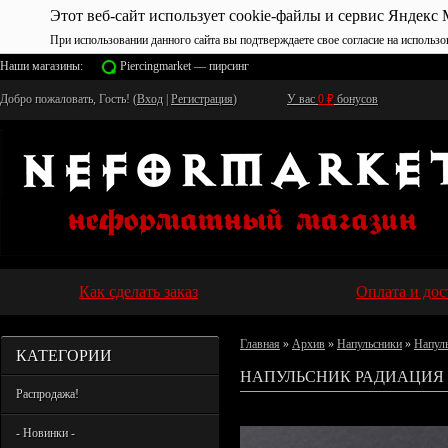
Этот веб-сайт использует cookie-файлы и сервис Яндекс 
При использовании данного сайта вы подтверждаете свое согласие на использо
Наши магазины:
Piercingmarket — пирсинг
Добро пожаловать, Гость! (
Вход
|
Регистрация
)
У вас
0
₽
бонусов
Как сделать заказ
Оплата и дос
Главная
»
Архив
»
Напульсники
»
Напуль
КАТЕГОРИИ
НАПУЛЬСНИК РАДИАЦИЯ 
Распродажа!
- Новинки -