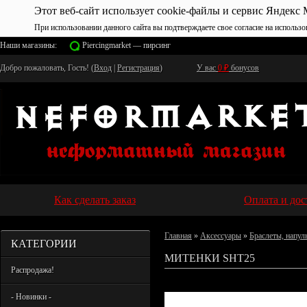
Этот веб-сайт использует cookie-файлы и сервис Яндекс 
При использовании данного сайта вы подтверждаете свое согласие на использо
Наши магазины:
Piercingmarket — пирсинг
Добро пожаловать, Гость! (
Вход
|
Регистрация
)
У вас
0
₽
бонусов
Как сделать заказ
Оплата и дос
Главная
»
Аксессуары
»
Браслеты, напул
КАТЕГОРИИ
МИТЕНКИ SHT25
Распродажа!
- Новинки -