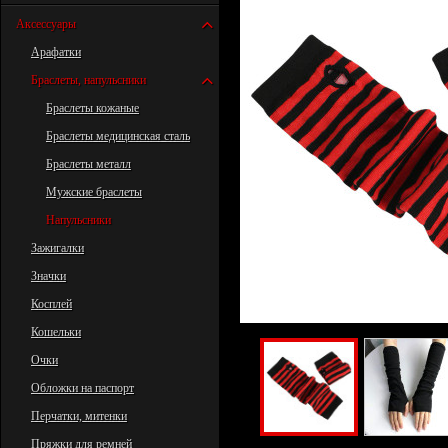
Аксессуары
Арафатки
Браслеты, напульсники
Браслеты кожаные
Браслеты медицинская сталь
Браслеты металл
Мужские браслеты
Напульсники
Зажигалки
Значки
Косплей
Кошельки
Очки
Обложки на паспорт
Перчатки, митенки
Пряжки для ремней