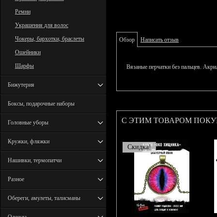
Ремни
Украшения для волос
Чокеры, бархотки, браслеты
Обзор
Написать отзыв
Ошейники
Шарфы
Вязаные перчатки без пальцев. Акрил
Бижутерия
Боксы, подарочные наборы
С ЭТИМ ТОВАРОМ ПОК
Головные уборы
Кружки, фляжки
Скидка!
Нашивки, термопатчи
Разное
Обереги, амулеты, талисманы