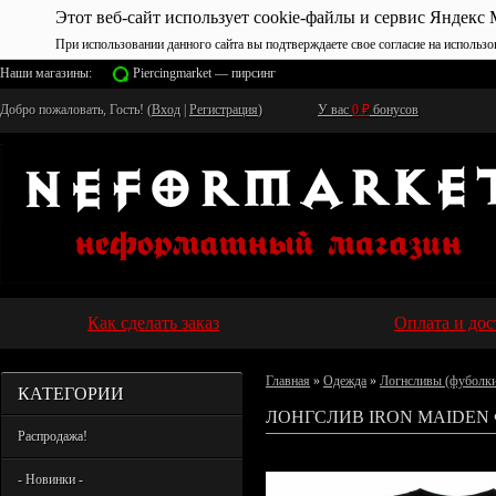
Этот веб-сайт использует cookie-файлы и сервис Яндекс 
При использовании данного сайта вы подтверждаете свое согласие на использо
Наши магазины:
Piercingmarket — пирсинг
Добро пожаловать, Гость! (
Вход
|
Регистрация
)
У вас
0
₽
бонусов
Как сделать заказ
Оплата и дос
Главная
»
Одежда
»
Логнсливы (фуболки
КАТЕГОРИИ
ЛОНГСЛИВ IRON MAIDEN 
Распродажа!
- Новинки -