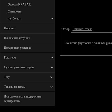
Одежда KRASAR
Свитшоты
Футболки
Пирсинг
Обзор
Написать отзыв
Плюшевые игрушки
Лонгслив (футболка с длинным рукав
Подарочная упаковка
Рок мерч
Сумки, рюкзаки, торбы
Тату
Товары по темам
Для самовывоза; подарочные
сертификаты