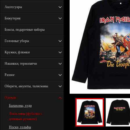
Аксессуары
Бижутерия
Боксы, подарочные наборы
Головные уборы
Кружки, фляжки
Нашивки, термопатчи
Разное
Обереги, амулеты, талисманы
Одежда
Балахоны, худи
Логнсливы (фуболки с
длинным рукавом)
Носки, гольфы