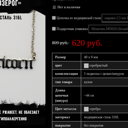
Нет в наличии
Цепочка из медицинской стали
Подарочная упаковка
620 руб.
809 руб.
Размер
40 х 9 мм
цвет
серебристый
комплектация
1 подвеска с цепью/шнуром
тип товара
кулон
Длина
цепочки
~44 см
(шнура)
Цвет металла
серебро
материал
медицинская сталь 316L
покрытие
без покрытия