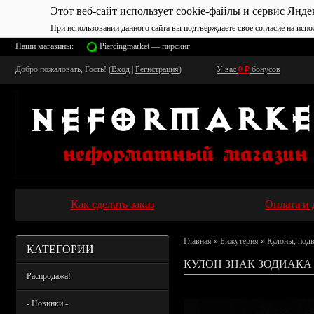
Этот веб-сайт использует cookie-файлы и сервис Янде
При использовании данного сайта вы подтверждаете свое согласие на испо
Наши магазины:
Piercingmarket — пирсинг
Добро пожаловать, Гость! (
Вход
|
Регистрация
)
У вас
0
₽
бонусов
Как сделать заказ
Оплата и 
Главная
»
Бижутерия
»
Кулоны, под
КАТЕГОРИИ
КУЛОН ЗНАК ЗОДИАКА 
Распродажа!
- Новинки -