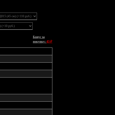
Бонус за
₽
покупку:
43