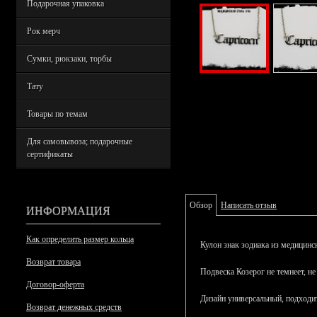
Подарочная упаковка
Рок мерч
Сумки, рюкзаки, торбы
Тату
Товары по темам
Для самовывоза; подарочные
сертификаты
Обзор
Написать отзыв
ИНФОРМАЦИЯ
Как определить размер кольца
Кулон знак зодиака из медицинс
Возврат товара
Подвеска Козерог не темнеет, не
Договор-оферта
Дизайн универсальный, подход
Возврат денежных средств