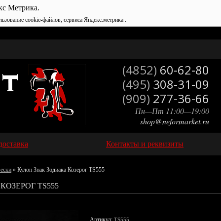
кс Метрика.
льзование cookie-файлов, сервиса Яндекс.метрика .
(4852)
60-62-80
(495)
308-31-09
(909)
277-36-66
Пн—Пт 11:00—19:00
shop@neformarket.ru
доставка
Контакты и реквизиты
вески
» Кулон Знак Зодиака Козерог TS555
КОЗЕРОГ TS555
Артикул:
TS555