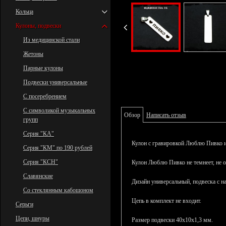
Кольца
Кулоны, подвески
Из медицинской стали
Жетоны
Парные кулоны
Подвески универсальные
С посеребрением
С символикой музыкальных
Обзор
Написать отзыв
групп
Серия "КА"
Кулон с гравировкой Люблю Пивко
Серия "КМ" по 190 рублей
Серия "КСН"
Кулон Люблю Пивко
не темнеет, не 
Славянские
Дизайн универсальный, подвеска с 
Со стеклянным кабошоном
Цепь в комплект не входит.
Серьги
Цепи, шнуры
Размер подвески 40х10х1,3 мм.