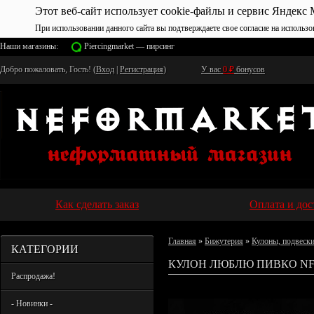
Этот веб-сайт использует cookie-файлы и сервис Яндекс 
При использовании данного сайта вы подтверждаете свое согласие на использо
Наши магазины:
Piercingmarket — пирсинг
Добро пожаловать, Гость! (
Вход
|
Регистрация
)
У вас
0
₽
бонусов
Как сделать заказ
Оплата и дос
Главная
»
Бижутерия
»
Кулоны, подвеск
КАТЕГОРИИ
КУЛОН ЛЮБЛЮ ПИВКО NF
Распродажа!
- Новинки -