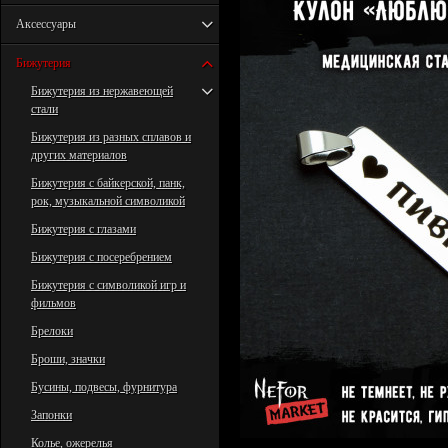
Аксессуары
Бижутерия
Бижутерия из нержавеющей
стали
Бижутерия из разных сплавов и
других материалов
Бижутерия с байкерской, панк,
рок, музыкальной символикой
Бижутерия с глазами
Бижутерия с посеребрением
Бижутерия с символикой игр и
фильмов
Брелоки
Броши, значки
Бусины, подвесы, фурнитура
Запонки
Колье, ожерелья