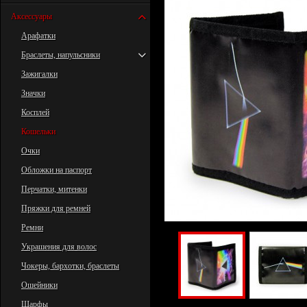
Аксессуары
Арафатки
Браслеты, напульсники
Зажигалки
Значки
Косплей
Кошельки
Очки
Обложки на паспорт
Перчатки, митенки
Пряжки для ремней
Ремни
Украшения для волос
Чокеры, бархотки, браслеты
Ошейники
Шарфы