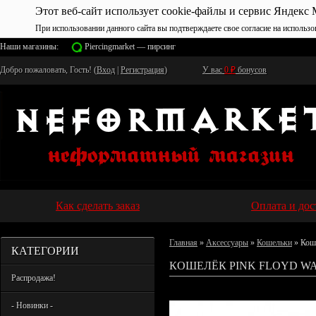
Этот веб-сайт использует cookie-файлы и сервис Яндекс 
При использовании данного сайта вы подтверждаете свое согласие на использо
Наши магазины:
Piercingmarket — пирсинг
Добро пожаловать, Гость! (
Вход
|
Регистрация
)
У вас
0
₽
бонусов
Как сделать заказ
Оплата и дос
Главная
»
Аксессуары
»
Кошельки
» Кош
КАТЕГОРИИ
КОШЕЛЁК PINK FLOYD WA
Распродажа!
- Новинки -