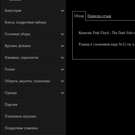
Бижутерия
Обзор
Написать отзыв
Боксы, подарочные наборы
Кошелёк Pink Floyd - The Dark Side 
Головные уборы
Размер в сложенном виде 9х12 см, в 
Кружки, фляжки
Нашивки, термопатчи
Разное
Обереги, амулеты, талисманы
Одежда
Пирсинг
Плюшевые игрушки
Подарочная упаковка