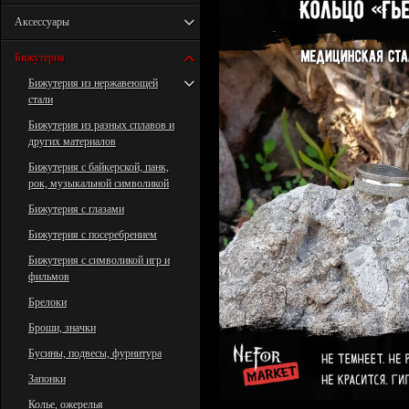
Аксессуары
Бижутерия
Бижутерия из нержавеющей
стали
Бижутерия из разных сплавов и
других материалов
Бижутерия с байкерской, панк,
рок, музыкальной символикой
Бижутерия с глазами
Бижутерия с посеребрением
Бижутерия с символикой игр и
фильмов
Брелоки
Броши, значки
Бусины, подвесы, фурнитура
Запонки
Колье, ожерелья