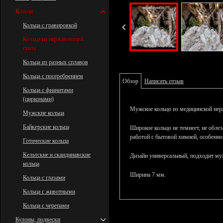
Кольца
Кольца с гравировкой
Кольца из нержавеющей
стали
Кольца из разных сплавов
Кольца с посеребрением
Обзор
Написать отзыв
Кольца с фианитами
(цирконами)
Мужское кольцо из медицинской нер
Мужские кольца
Байкерские кольца
Широкое кольцо не темнеет, не облез
работой с бытовой химией, особенно
Готические кольца
Кельтские и скандинавские
Дизайн универсальный, подходит м
кольца
Ширина 7 мм.
Кольца с глазами
Кольца с животными
Кольца с черепами
Кулоны, подвески