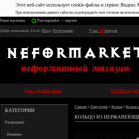
Этот веб-сайт использует cookie-файлы и сервис Яндекс 
При использовании данного сайта вы подтверждаете свое согласие на использо
Наши магазины:
Piercingmarket — пирсинг
Добро пожаловать, Гость! (
Вход
|
Регистрация
)
У вас
0
₽
бонусов
Как сделать заказ
Оплата и дос
Главная
»
Бижутерия
»
Кольца
»
Кольца 
КАТЕГОРИИ
КОЛЬЦО ИЗ НЕРЖАВЕЮЩЕЙ
Распродажа!
- Новинки -