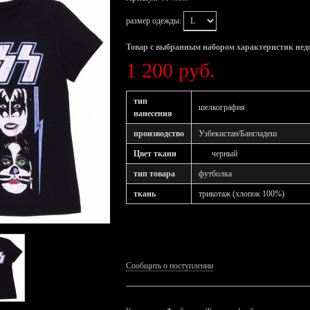
размер одежды:
Товар с выбранным набором характеристик нед
1 200 руб.
тип
шелкография
нанесения
производство
Узбекистан/Бангладеш
Цвет ткани
черный
тип товара
футболка
ткань
трикотаж (хлопок 100%)
Сообщить о поступлении