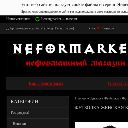
Этот веб-сайт использует cookie-файлы и сервис Янде
При использовании данного сайта вы подтверждаете свое согласие на испо
Наши магазины:
Piercingmarket — пирсинг
Добро пожаловать, Гость! (
Вход
|
Регистрация
)
У вас
0
₽
бонусов
Как сделать заказ
Оплата и 
Главная
»
Одежда
»
Футболки
» Фут
КАТЕГОРИИ
ФУТБОЛКА ЖЕНСКАЯ K
Распродажа!
- Новинки -