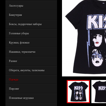
Аксессуары
Бижутерия
Боксы, подарочные наборы
Головные уборы
Кружки, фляжки
Нашивки, термопатчи
Разное
Обереги, амулеты, талисманы
Одежда
Пирсинг
Плюшевые игрушки