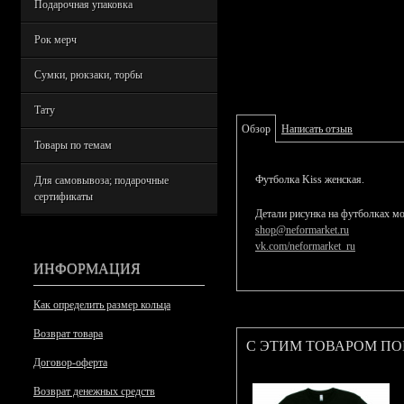
Подарочная упаковка
Рок мерч
Сумки, рюкзаки, торбы
Тату
Обзор
Написать отзыв
Товары по темам
Футболка Kiss женская.
Для самовывоза; подарочные
сертификаты
Детали рисунка на футболках мо
shop@neformarket.ru
vk.com/neformarket_ru
ИНФОРМАЦИЯ
Как определить размер кольца
Возврат товара
С ЭТИМ ТОВАРОМ П
Договор-оферта
Возврат денежных средств