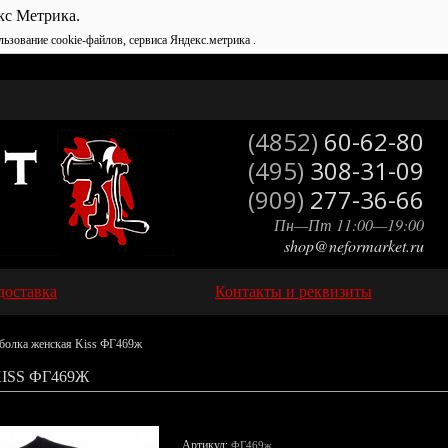
кс Метрика.
льзование cookie-файлов, сервиса Яндекс.метрика .
(4852)
60-62-80
(495)
308-31-09
(909)
277-36-66
Пн—Пт 11:00—19:00
shop@neformarket.ru
доставка
Контакты и реквизиты
болка женская Kiss ФГ469ж
ISS ФГ469Ж
Артикул:
ФГ469ж