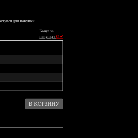
оступен для покупки
Бонус за
₽
покупку:
84