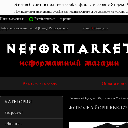
Этот веб-сайт использует cookie-файлы и сервис Яндекс 
При использовании данного сайта вы подтверждаете свое согласие на использо
Наши магазины:
Piercingmarket — пирсинг
Добро пожаловать, Гость! (
Вход
|
Регистрация
)
У вас
0
₽
бонусов
Как сделать заказ
Оплата и дос
Главная
»
Одежда
»
Футболки
» Футбол
КАТЕГОРИИ
ФУТБОЛКА ЙОРШ RBE-177
Распродажа!
- Новинки -