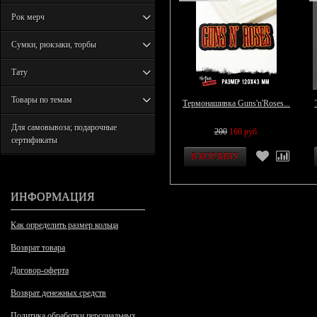
Рок мерч
Сумки, рюкзаки, торбы
Тату
Товары по темам
Термонашивка Guns'n'Roses...
Для самовывоза; подарочные
200
160 руб.
сертификаты
ИНФОРМАЦИЯ
Как определить размер кольца
Возврат товара
Договор-оферта
Возврат денежных средств
Политика обработки персональных