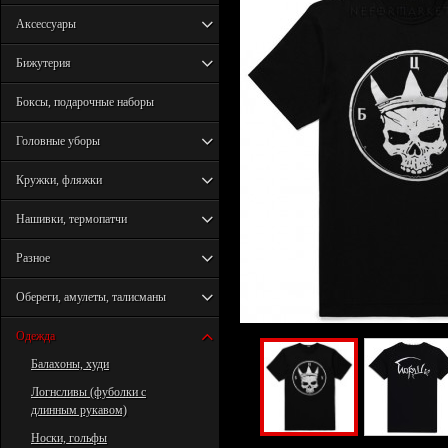
Аксессуары
Бижутерия
Боксы, подарочные наборы
Головные уборы
Кружки, фляжки
Нашивки, термопатчи
Разное
Обереги, амулеты, талисманы
Одежда
Балахоны, худи
Логнсливы (фуболки с
длинным рукавом)
Носки, гольфы