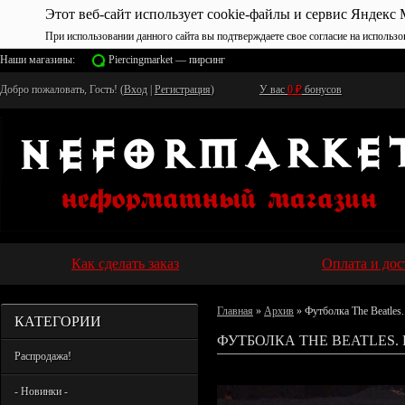
Этот веб-сайт использует cookie-файлы и сервис Яндекс 
При использовании данного сайта вы подтверждаете свое согласие на использо
Наши магазины:
Piercingmarket — пирсинг
Добро пожаловать, Гость! (
Вход
|
Регистрация
)
У вас
0
₽
бонусов
Как сделать заказ
Оплата и дос
Главная
»
Архив
» Футболка The Beatles
КАТЕГОРИИ
ФУТБОЛКА THE BEATLES. 
Распродажа!
- Новинки -