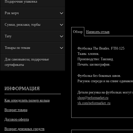
Подарочная упаковка
Рок мерч
Сумки, рюкзаки, торбы
Обзор
Написать отзыв
Тату
Товары по темам
Футболка The Beatles. FTH-125
Ткань: хлопок.
Производство: Таиланд.
Для самовывоза; подарочные
Печать: шелкография.
сертификаты
Футболка без боковых швов.
Рисунок спереди и на спине одинако
ИНФОРМАЦИЯ
Детали рисунка на футболках могут 
shop@neformarket.ru
Как определить размер кольца
vk.com/neformarket_ru
Возврат товара
Договор-оферта
Возврат денежных средств