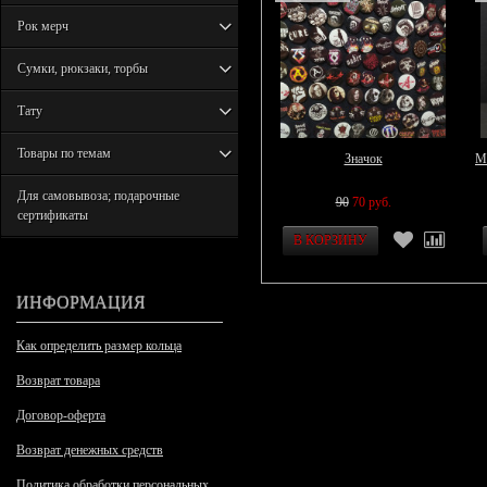
Рок мерч
Сумки, рюкзаки, торбы
Тату
Товары по темам
Значок
М
Для самовывоза; подарочные
90
70 руб.
сертификаты
ИНФОРМАЦИЯ
Как определить размер кольца
Возврат товара
Договор-оферта
Возврат денежных средств
Политика обработки персональных