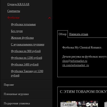
Одежда KRASAR
Свитшоты
Футболки
Футболки тотальные
Без групп
Обзор
Написать отзыв
Женские футболки
С музыкальными группами
Футболка My Chemical Romance.
Футболки по 900 рублей
Детали рисунка на футболках могут 
Футболки по 1200 рублей
shop@neformarket.ru
Футболки 1400 рублей
vk.com/neformarket_ru
Футболки Таиланд от 1200
рублей
Пирсинг
С ЭТИМ ТОВАРОМ ПОК
Плюшевые игрушки
Подарочная упаковка
Скидка!