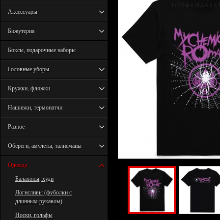
Аксессуары
Бижутерия
Боксы, подарочные наборы
Головные уборы
Кружки, фляжки
Нашивки, термопатчи
Разное
Обереги, амулеты, талисманы
Одежда
Балахоны, худи
Логнсливы (фуболки с
длинным рукавом)
Носки, гольфы