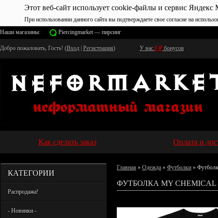
Этот веб-сайт использует cookie-файлы и сервис Яндекс 
При использовании данного сайта вы подтверждаете свое согласие на использо
Наши магазины:
Piercingmarket — пирсинг
Добро пожаловать, Гость! (
Вход
|
Регистрация
)
У вас
0
₽
бонусов
Как сделать заказ
Оплата и дос
Главная
»
Одежда
»
Футболки
» Футболк
КАТЕГОРИИ
ФУТБОЛКА MY CHEMICAL 
Распродажа!
- Новинки -