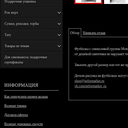
Подарочная упаковка
Рок мерч
Сумки, рюкзаки, торбы
Обзор
Написать отзыв
Тату
Товары по темам
Футболка с символикой группы Motorh
от дешёвой синтетики не нарушает т
Для самовывоза; подарочные
сертификаты
Заказать другой размер или тот же 
Детали рисунка на футболках могут 
shop@neformarket.ru
ИНФОРМАЦИЯ
vk.com/neformarket_ru
Как определить размер кольца
Возврат товара
Договор-оферта
Возврат денежных средств