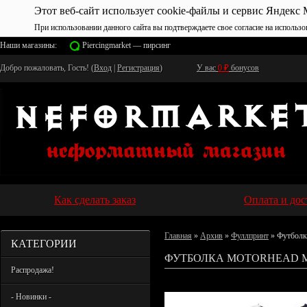
Этот веб-сайт использует cookie-файлы и сервис Яндекс 
При использовании данного сайта вы подтверждаете свое согласие на использо
Наши магазины:
Piercingmarket — пирсинг
Добро пожаловать, Гость! (
Вход
|
Регистрация
)
У вас
0
₽
бонусов
Как сделать заказ
Оплата и дос
Главная
»
Архив
»
Фуллпринт
» Футболк
КАТЕГОРИИ
ФУТБОЛКА MOTORHEAD MO
Распродажа!
- Новинки -