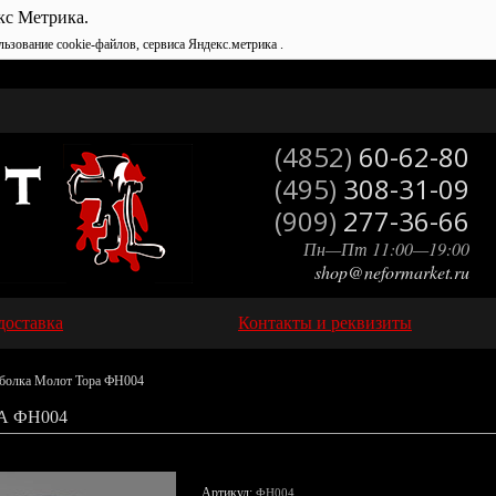
кс Метрика.
льзование cookie-файлов, сервиса Яндекс.метрика .
(4852)
60-62-80
(495)
308-31-09
(909)
277-36-66
Пн—Пт 11:00—19:00
shop@neformarket.ru
доставка
Контакты и реквизиты
болка Молот Тора ФН004
А ФН004
Артикул:
ФН004