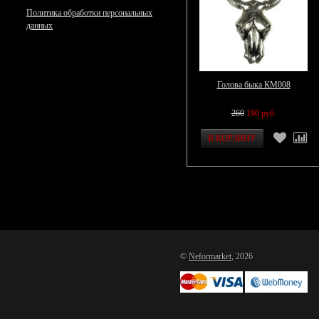
Политика обработки персональных
данных
Голова быка КМ008
260
190 руб.
©
Neformarket
, 2026