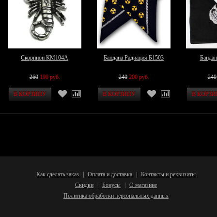
Скорпион КМ104А
Бандана Радиация Б1503
Бандан
260
190 руб.
240
200 руб.
240
Как сделать заказ
Оплата и доставка
Контакты и реквизиты
|
|
Скидки
Бонусы
О магазине
|
|
Политика обработки персональных данных