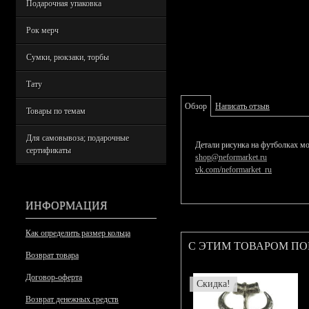
Подарочная упаковка
Рок мерч
Сумки, рюкзаки, торбы
Тату
Обзор
Написать отзыв
Товары по темам
Для самовывоза; подарочные
Детали рисунка на футболках мо
сертификаты
shop@neformarket.ru
vk.com/neformarket_ru
ИНФОРМАЦИЯ
Как определить размер кольца
С ЭТИМ ТОВАРОМ П
Возврат товара
Договор-оферта
Скидка!
Возврат денежных средств