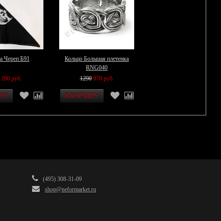
а Череп Б91
Кольцо Большая плетенка
RNG040
200 руб.
1290
970 руб.
(495) 308-31-09
shop@neformarket.ru