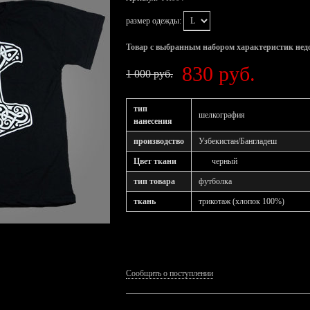
размер одежды:
Товар с выбранным набором характеристик нед
830 руб.
1 000 руб.
тип
шелкография
нанесения
производство
Узбекистан/Бангладеш
Цвет ткани
черный
тип товара
футболка
ткань
трикотаж (хлопок 100%)
Сообщить о поступлении