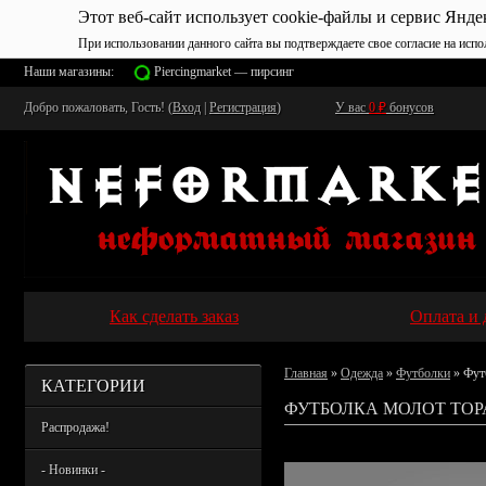
Этот веб-сайт использует cookie-файлы и сервис Янде
При использовании данного сайта вы подтверждаете свое согласие на испо
Наши магазины:
Piercingmarket — пирсинг
Добро пожаловать, Гость! (
Вход
|
Регистрация
)
У вас
0
₽
бонусов
Как сделать заказ
Оплата и 
Главная
»
Одежда
»
Футболки
» Фут
КАТЕГОРИИ
ФУТБОЛКА МОЛОТ ТОР
Распродажа!
- Новинки -