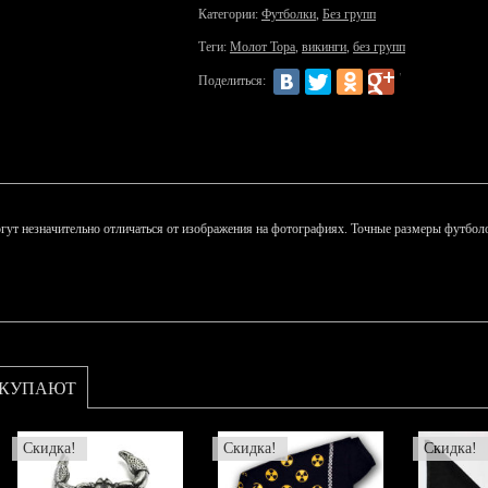
Категории:
Футболки
,
Без групп
Теги:
Молот Тора
,
викинги
,
без групп
Поделиться:
гут незначительно отличаться от изображения на фотографиях. Точные размеры футболо
ОКУПАЮТ
Скидка!
Скидка!
Скидка!