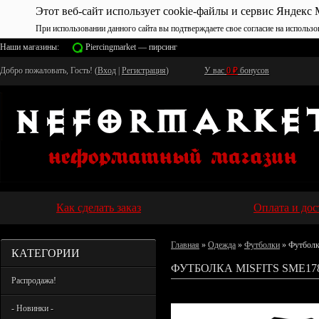
Этот веб-сайт использует cookie-файлы и сервис Яндекс 
При использовании данного сайта вы подтверждаете свое согласие на использо
Наши магазины:
Piercingmarket — пирсинг
Добро пожаловать, Гость! (
Вход
|
Регистрация
)
У вас
0
₽
бонусов
Как сделать заказ
Оплата и дос
Главная
»
Одежда
»
Футболки
» Футболк
КАТЕГОРИИ
ФУТБОЛКА MISFITS SME178
Распродажа!
- Новинки -