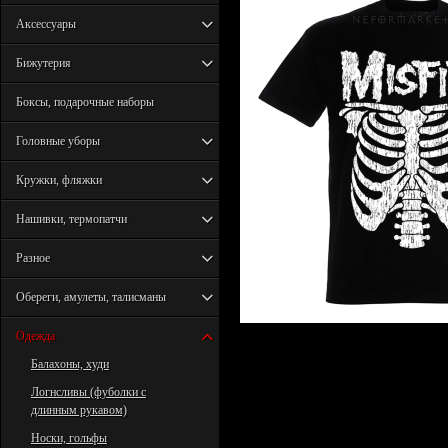
Аксессуары
Бижутерия
Боксы, подарочные наборы
Головные уборы
Кружки, фляжки
Нашивки, термопатчи
Разное
Обереги, амулеты, талисманы
Одежда
Балахоны, худи
Логнсливы (фуболки с
длинным рукавом)
Носки, гольфы