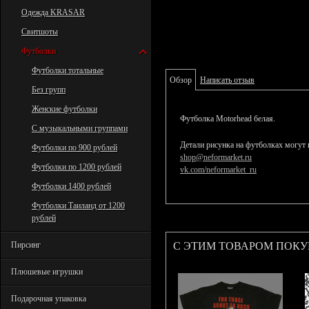
Одежда KRASAR
Свитшоты
Футболки
Футболки тотальные
Обзор
Написать отзыв
Без групп
Женские футболки
Футболка Motorhead белая.
С музыкальными группами
Детали рисунка на футболках могут 
Футболки по 900 рублей
shop@neformarket.ru
Футболки по 1200 рублей
vk.com/neformarket_ru
Футболки 1400 рублей
Футболки Таиланд от 1200
рублей
С ЭТИМ ТОВАРОМ ПОК
Пирсинг
Плюшевые игрушки
Подарочная упаковка