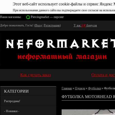
Этот веб-сайт использует cookie-файлы и сервис Яндекс 
При использовании данного сайта вы подтверждаете свое согласие на использо
Наши магазины:
Piercingmarket — пирсинг
Добро пожаловать, Гость! (
Вход
|
Регистрация
)
У вас
0
₽
бонусов
Как сделать заказ
Оплата и дос
Главная
»
Одежда
»
Футболки
» Футболк
КАТЕГОРИИ
ФУТБОЛКА MOTORHEAD R
Распродажа!
- Новинки -