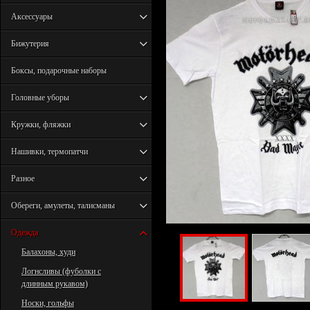
Аксессуары
Бижутерия
Боксы, подарочные наборы
Головные уборы
Кружки, фляжки
Нашивки, термопатчи
Разное
Обереги, амулеты, талисманы
Одежда
Балахоны, худи
Логнсливы (фуболки с
длинным рукавом)
Носки, гольфы