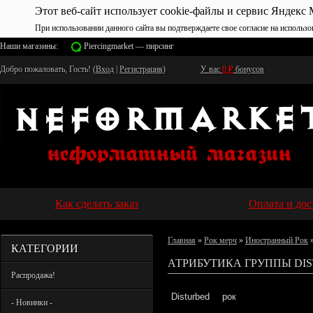
Этот веб-сайт использует cookie-файлы и сервис Яндекс 
При использовании данного сайта вы подтверждаете свое согласие на использо
Наши магазины:
Piercingmarket — пирсинг
Добро пожаловать, Гость! (
Вход
|
Регистрация
)
У вас
0
₽
бонусов
Как сделать заказ
Оплата и дос
Главная
»
Рок мерч
»
Иностранный Рок
»
КАТЕГОРИИ
АТРИБУТИКА ГРУППЫ DI
Распродажа!
Disturbed
рок
- Новинки -