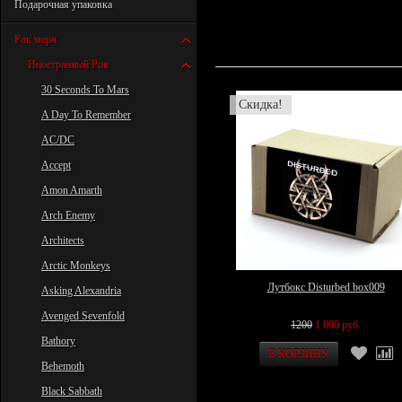
Подарочная упаковка
Рок мерч
Иностранный Рок
30 Seconds To Mars
Скидка!
A Day To Remember
AC/DC
Accept
Amon Amarth
Arch Enemy
Architects
Arctic Monkeys
Лутбокс Disturbed box009
Asking Alexandria
Avenged Sevenfold
1200
1 000 руб.
Bathory
Behemoth
Black Sabbath