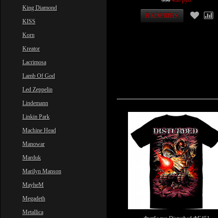
550
450 руб.
King Diamond
KISS
Korn
Kreator
Lacrimosa
Lamb Of God
Led Zeppelin
Lindemann
Linkin Park
Machine Head
Manowar
Marduk
Marilyn Manson
MayheM
Megadeth
Metallica