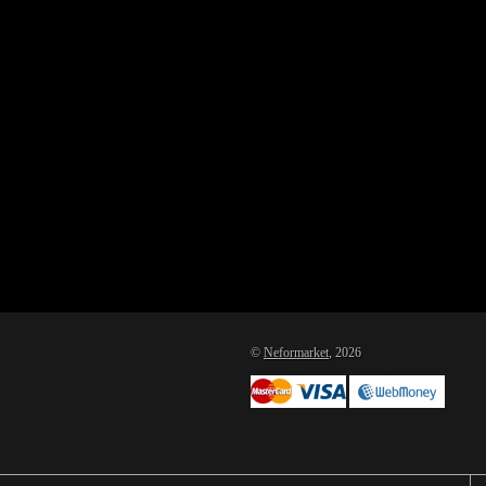
©
Neformarket
, 2026