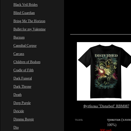
Black Veil Brides
Blind Guardian
Bring Me The Horizon
Bullet for my Valentine
Burzum
Cannibal Corpse
Carcass
Children of Bodom
Cradle of Filth
Dark Funeral
Dark Throne
Death
Deep Purple
Футболка "Disturbed" RBM087
Deicide
Dimmu Borgir
ткань
трикотаж (хлоп
100%)
Dio
900 руб.