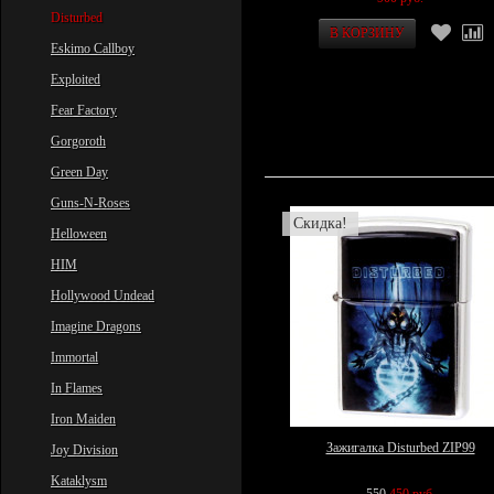
Disturbed
Eskimo Callboy
Exploited
Fear Factory
Gorgoroth
Green Day
Guns-N-Roses
Скидка!
Helloween
HIM
Hollywood Undead
Imagine Dragons
Immortal
In Flames
Iron Maiden
Зажигалка Disturbed ZIP99
Joy Division
Kataklysm