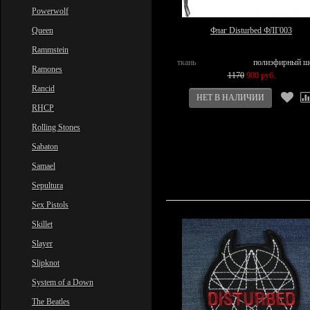
Powerwolf
Queen
Флаг Disturbed ФЛГ003
Rammstein
ткань
полиэфирный ш
Ramones
1170
900 руб.
Rancid
RHCP
Rolling Stones
Sabaton
Samael
Sepultura
Sex Pistols
Skillet
Slayer
Slipknot
System of a Down
The Beatles