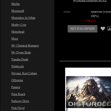
Футболка Disturbed ФГ451
Misfits
Moonspell
ткань
трикотаж (хлоп
100%)
Motionless In White
1 200 руб.
Motley Crue
Motorhead
Muse
My Chemical Romance
My Dying Bride
Napalm Death
Nightwish
Nirvana. Kurt Cobain
Offspring
Pantera
Papa Roach
Parkway Drive
Pink Floyd