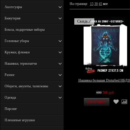
На странице
15
30
45
все
Аксессуары
Бижутерия
Скидка!
Боксы, подарочные наборы
Головные уборы
Кружки, фляжки
Нашивки, термопатчи
Разное
Нашивка большая Disturbed НБД1
Обереги, амулеты, талисманы
600
500 руб.
Одежда
Пирсинг
Плюшевые игрушки