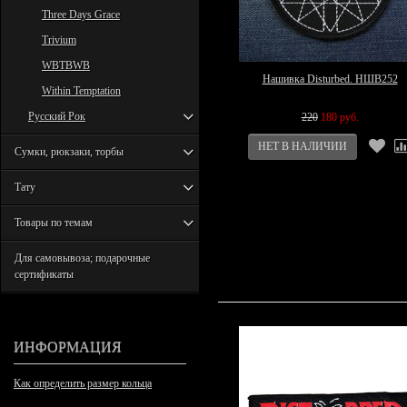
Three Days Grace
Trivium
WBTBWB
Нашивка Disturbed. НШВ252
Within Temptation
Русский Рок
220
180 руб.
Сумки, рюкзаки, торбы
Тату
Товары по темам
Для самовывоза; подарочные
сертификаты
ИНФОРМАЦИЯ
Как определить размер кольца