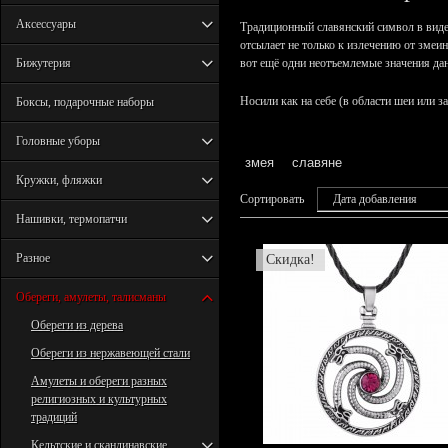
Аксессуары
Традиционный славянский символ в виде
отсылает не только к излечению от змеи
Бижутерия
вот ещё одни неотъемлемые значения да
Носили как на себе (в области шеи или з
Боксы, подарочные наборы
Головные уборы
змея
славяне
Кружки, фляжки
Сортировать
Дата добавления
Нашивки, термопатчи
Разное
Скидка!
Обереги, амулеты, талисманы
Обереги из дерева
Обереги из нержавеющей стали
Амулеты и обереги разных
религиозных и культурных
традиций
Кельтские и скандинавские