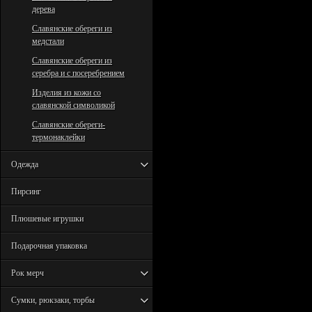
дерева
Славянские обереги из
медстали
Славянские обереги из
серебра и с посеребрением
Изделия из кожи со
славянской символикой
Славянские обереги-
термонаклейки
Одежда
Пирсинг
Плюшевые игрушки
Подарочная упаковка
Рок мерч
Сумки, рюкзаки, торбы