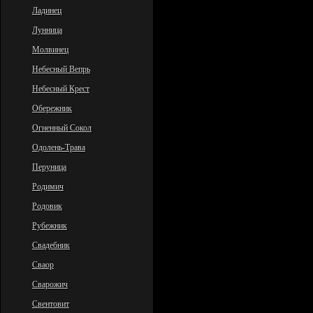
Ладинец
Лунница
Молвинец
Небесный Вепрь
Небесный Крест
Обережник
Огненный Сокол
Одолень-Трава
Перуница
Родимич
Родовик
Рубежник
Свадебник
Сваор
Сварожич
Свентовит