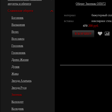
амулеты и обереги
Оберег Змеевик ОП072
Славянские обереги
материал
бижутерный спл
Боговник
вставка
ювелирное стек
Валькирия
470
200 руб.
Велес
Всеславец
Грозовик
Громовник
Древо Жизни
Дуния
Жива
Звезда Алатырь
Звезда Руси
Змеевик
Колохорт
Колядник