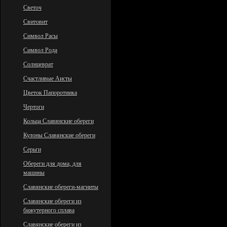
Светоч
Свитовит
Символ Расы
Символ Рода
Солнцеврат
Счастливые Аисты
Цветок Папоротника
Чертоги
Кольца Славянские обереги
Кулоны Славянские обереги
Серьги
Обереги для дома, для
машины
Славянские обереги-магниты
Славянские обереги из
бижутерного сплава
Славянские обереги из