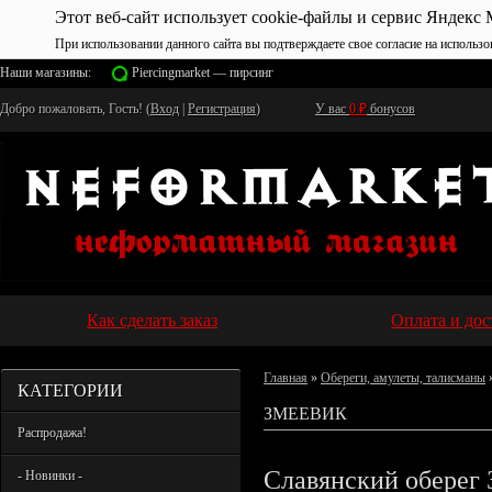
Этот веб-сайт использует cookie-файлы и сервис Яндекс 
При использовании данного сайта вы подтверждаете свое согласие на использо
Наши магазины:
Piercingmarket — пирсинг
Добро пожаловать, Гость! (
Вход
|
Регистрация
)
У вас
0
₽
бонусов
Как сделать заказ
Оплата и дос
Главная
»
Обереги, амулеты, талисманы
КАТЕГОРИИ
ЗМЕЕВИК
Распродажа!
Славянский оберег 
- Новинки -