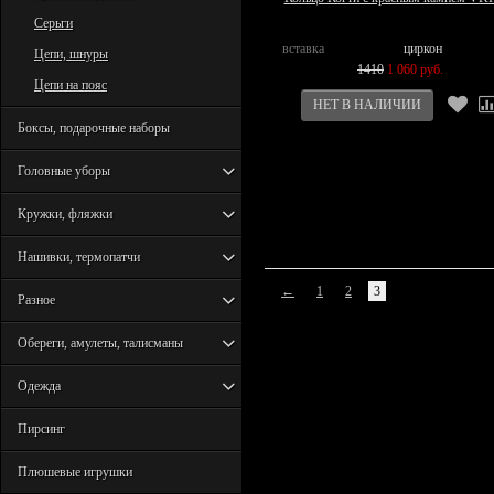
Серьги
вставка
циркон
Цепи, шнуры
1410
1 060 руб.
Цепи на пояс
Боксы, подарочные наборы
Головные уборы
Кружки, фляжки
Нашивки, термопатчи
←
1
2
3
Разное
Обереги, амулеты, талисманы
Одежда
Пирсинг
Плюшевые игрушки