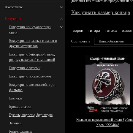
дополнят как тщательно продуманный обр
Аксессуары
Как узнать размер кольца
Бижутерия
Бижутерия из нержавеющей
ворон
гитара
готика
живот
стали
Бижутерия из разных сплавов и
Сортировать
Дата добавления
других материалов
Бижутерия с байкерской, панк,
рок, музыкальной символикой
Бижутерия с глазами
Бижутерия с посеребрением
Бижутерия с символикой игр и
фильмов
Брелоки
Броши, значки
Бусины, подвесы, фурнитура
Кольцо из нержавеющей стали Рубин
Запонки
Храм KSS4646
Колье, ожерелья