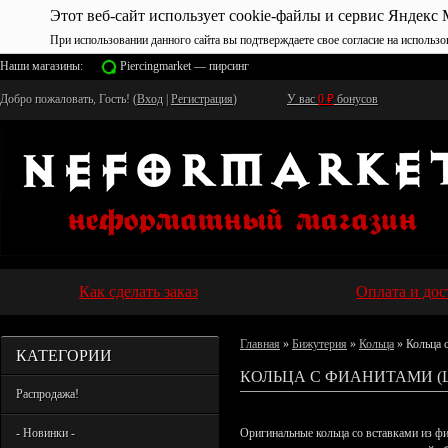
Этот веб-сайт использует cookie-файлы и сервис Яндекс 
При использовании данного сайта вы подтверждаете свое согласие на использо
Наши магазины:
Piercingmarket — пирсинг
Добро пожаловать, Гость! (
Вход
|
Регистрация
)
У вас
0
₽
бонусов
Как сделать заказ
Оплата и дос
Главная
»
Бижутерия
»
Кольца
» Кольца 
КАТЕГОРИИ
КОЛЬЦА С ФИАНИТАМИ 
Распродажа!
- Новинки -
Оригинальные кольца со вставками из фи