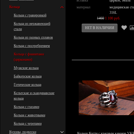
вставка
циркон, эмаль
Кольца
материал
медицинская ст
316L
Кольца с гравировкой
1460
1 100 руб.
Кольца из нержавеющей
стали
Кольца из разных сплавов
Кольца с посеребрением
Кольца с фианитами
(цирконами)
Мужские кольца
Байкерские кольца
Готические кольца
Кельтские и скандинавские
кольца
Кольца с глазами
Кольца с животными
Кольца с черепами
Кулоны, подвески
Кольцо Когти с красным камнем VK