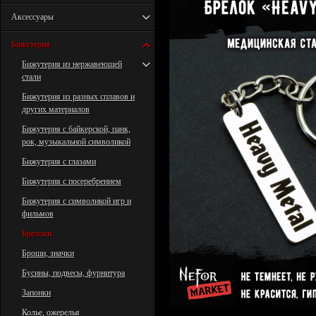
Аксессуары
Бижутерия
Бижутерия из нержавеющей
стали
Бижутерия из разных сплавов и
других материалов
Бижутерия с байкерской, панк,
рок, музыкальной символикой
Бижутерия с глазами
Бижутерия с посеребрением
Бижутерия с символикой игр и
фильмов
Брелоки
Броши, значки
Бусины, подвесы, фурнитура
Запонки
Колье, ожерелья