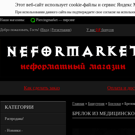
Этот веб-сайт использует cookie-файлы и сервис Яндекс 
При использовании данного сайта вы подтверждаете свое согласие на использо
Наши магазины:
Piercingmarket — пирсинг
Добро пожаловать, Гость! (
Вход
|
Регистрация
)
У вас
0
₽
бонусов
Как сделать заказ
Оплата и дос
Главная
»
Бижутерия
»
Брелоки
» Брелок
КАТЕГОРИИ
БРЕЛОК ИЗ МЕДИЦИНСКО
Распродажа!
- Новинки -