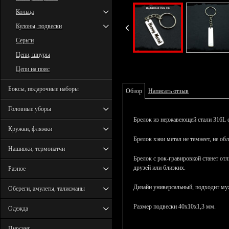
Кольца
Кулоны, подвески
Серьги
Цепи, шнуры
Цепи на пояс
Боксы, подарочные наборы
Обзор
Написать отзыв
Головные уборы
Брелок из нержавеющей стали 316L с
Кружки, фляжки
Брелок хэви метал не темнеет, не обл
Нашивки, термопатчи
Брелок с рок-гравировкой станет о
друзей или близких.
Разное
Дизайн универсальный, подходит м
Обереги, амулеты, талисманы
Размер подвески 40х10х1,3 мм.
Одежда
Пирсинг