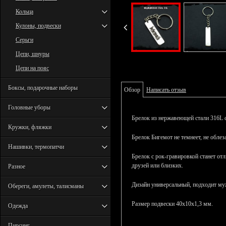
Кольца
Кулоны, подвески
Серьги
Цепи, шнуры
Цепи на пояс
Боксы, подарочные наборы
Обзор
Написать отзыв
Головные уборы
Брелок из нержавеющей стали 316L 
Кружки, фляжки
Брелок Бигемот не темнеет, не облеза
Нашивки, термопатчи
Брелок с рок-гравировкой станет о
друзей или близких.
Разное
Дизайн универсальный, подходит м
Обереги, амулеты, талисманы
Размер подвески 40х10х1,3 мм.
Одежда
Пирсинг