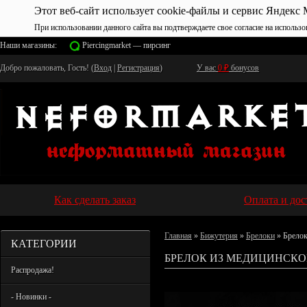
Этот веб-сайт использует cookie-файлы и сервис Яндекс 
При использовании данного сайта вы подтверждаете свое согласие на использо
Наши магазины:
Piercingmarket — пирсинг
Добро пожаловать, Гость! (
Вход
|
Регистрация
)
У вас
0
₽
бонусов
Как сделать заказ
Оплата и дос
Главная
»
Бижутерия
»
Брелоки
» Брелок
КАТЕГОРИИ
БРЕЛОК ИЗ МЕДИЦИНСКО
Распродажа!
- Новинки -