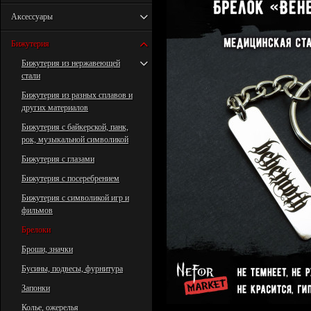
Аксессуары
Бижутерия
Бижутерия из нержавеющей
стали
Бижутерия из разных сплавов и
других материалов
Бижутерия с байкерской, панк,
рок, музыкальной символикой
Бижутерия с глазами
Бижутерия с посеребрением
Бижутерия с символикой игр и
фильмов
Брелоки
Броши, значки
Бусины, подвесы, фурнитура
Запонки
Колье, ожерелья