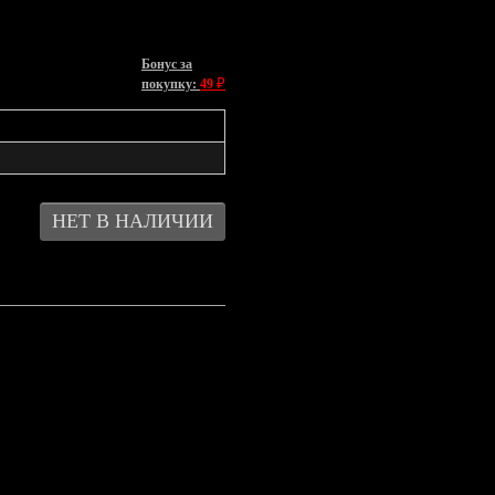
Бонус за
₽
покупку:
49