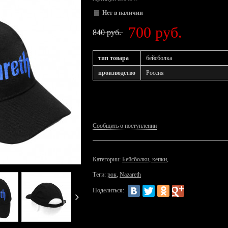
Нет в наличии
700 руб.
840 руб.
тип товара
бейсболка
производство
Россия
Сообщить о поступлении
Категории:
Бейсболки, кепки
,
Теги:
рок
,
Nazareth
Поделиться: