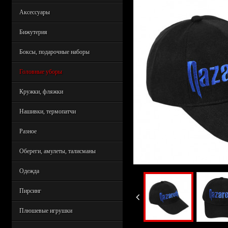
Аксессуары
Бижутерия
Боксы, подарочные наборы
Головные уборы
Кружки, фляжки
Нашивки, термопатчи
Разное
Обереги, амулеты, талисманы
Одежда
Пирсинг
Плюшевые игрушки