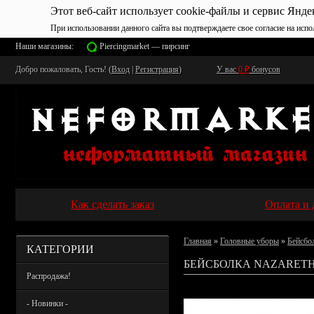
Этот веб-сайт использует cookie-файлы и сервис Янде
При использовании данного сайта вы подтверждаете свое согласие на испо
Наши магазины:
Piercingmarket — пирсинг
Добро пожаловать, Гость! (
Вход
|
Регистрация
)
У вас
0
₽
бонусов
Как сделать заказ
Оплата и 
Главная
»
Головные уборы
»
Бейсбо
КАТЕГОРИИ
БЕЙСБОЛКА NAZARETH
Распродажа!
- Новинки -