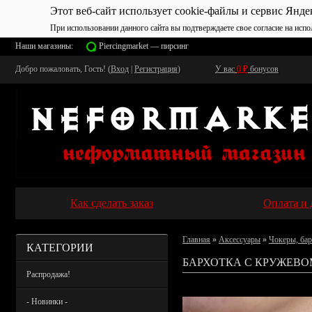
Этот веб-сайт использует cookie-файлы и сервис Янде
При использовании данного сайта вы подтверждаете свое согласие на испо
Наши магазины:
Piercingmarket — пирсинг
Добро пожаловать, Гость! (
Вход
|
Регистрация
)
У вас
0
₽
бонусов
Как сделать заказ
Оплата и 
Главная
»
Аксессуары
»
Чокеры, бар
КАТЕГОРИИ
БАРХОТКА С КРУЖЕВОМ
Распродажа!
- Новинки -