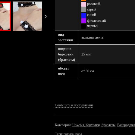
розовый
серый
синий
фиолетовый
черный
вид
атласная лента
застежки
ширина
бархотки
25 мм
(браслета)
обхват
от 30 см
шеи
Сообщить о поступлении
Категории:
Чокеры, бархотки, браслеты
,
Распродажа
Теги:
готика
,
роза