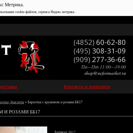
кс Метрика.
льзование cookie-файлов, сервиса Яндекс.метрика .
(4852)
60-62-80
(495)
308-31-09
(909)
277-36-66
Пн—Пт 11:00—19:00
shop@neformarket.ru
доставка
Контакты и реквизиты
хотки, браслеты
» Бархотка с кружевом и розами ББ17
 И РОЗАМИ ББ17
Артикул:
ББ17