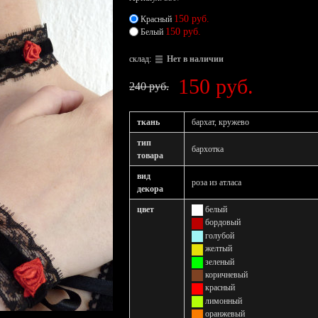
150 руб.
Красный
150 руб.
Белый
склад:
Нет в наличии
150 руб.
240 руб.
ткань
бархат, кружево
тип
бархотка
товара
вид
роза из атласа
декора
цвет
белый
бордовый
голубой
желтый
зеленый
коричневый
красный
лимонный
оранжевый