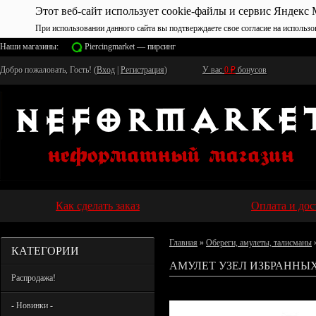
Этот веб-сайт использует cookie-файлы и сервис Яндекс 
При использовании данного сайта вы подтверждаете свое согласие на использо
Наши магазины:
Piercingmarket — пирсинг
Добро пожаловать, Гость! (
Вход
|
Регистрация
)
У вас
0
₽
бонусов
Как сделать заказ
Оплата и дос
Главная
»
Обереги, амулеты, талисманы
КАТЕГОРИИ
АМУЛЕТ УЗЕЛ ИЗБРАННЫХ
Распродажа!
- Новинки -