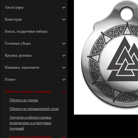
Аксессуары
Бижутерия
Боксы, подарочные наборы
Головные уборы
Кружки, фляжки
Нашивки, термопатчи
Разное
Обереги, амулеты, талисманы
Обереги из дерева
Обереги из нержавеющей стали
Амулеты и обереги разных
религиозных и культурных
традиций
Кельтские и скандинавские