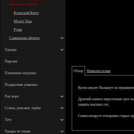
амулеты и обереги
Кельтский Крест
Молот Тора
Руны
Славянские обереги
Одежда
Пирсинг
Обзор
Написать отзыв
Плюшевые игрушки
Подарочная упаковка
Кулон-амулет Валькнут из нержавеющ
Рок мерч
Древний символ пересечения трех ми
защиты высших сил.
Сумки, рюкзаки, торбы
Символизирует отмирание старых при
Тату
Товары по темам