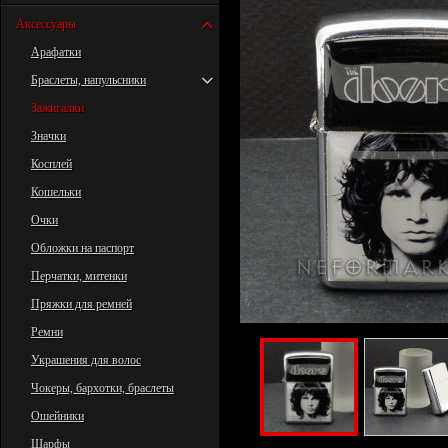
Аксессуары
Арафатки
Браслеты, напульсники
Зажигалки
Значки
Косплей
Кошельки
Очки
Обложки на паспорт
Перчатки, митенки
Пряжки для ремней
Ремни
Украшения для волос
Чокеры, бархотки, браслеты
Ошейники
Шарфы