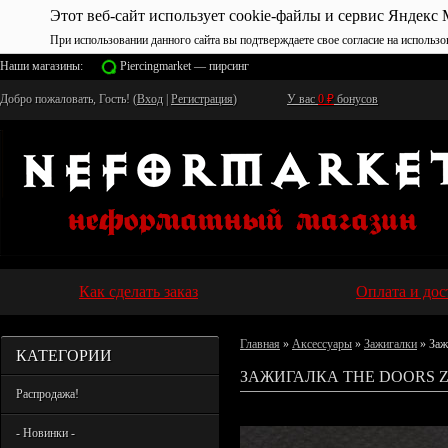
Этот веб-сайт использует cookie-файлы и сервис Яндекс 
При использовании данного сайта вы подтверждаете свое согласие на использо
Наши магазины:
Piercingmarket — пирсинг
Добро пожаловать, Гость! (
Вход
|
Регистрация
)
У вас
0
₽
бонусов
Как сделать заказ
Оплата и дос
Главная
»
Аксессуары
»
Зажигалки
» Заж
КАТЕГОРИИ
ЗАЖИГАЛКА THE DOORS Z
Распродажа!
- Новинки -