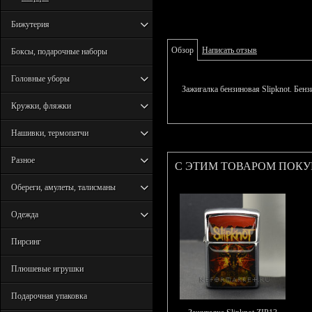
Бижутерия
Обзор
Написать отзыв
Боксы, подарочные наборы
Головные уборы
Зажигалка бензиновая Slipknot. Бенз
Кружки, фляжки
Нашивки, термопатчи
Разное
С ЭТИМ ТОВАРОМ ПОК
Обереги, амулеты, талисманы
Одежда
Пирсинг
Плюшевые игрушки
Подарочная упаковка