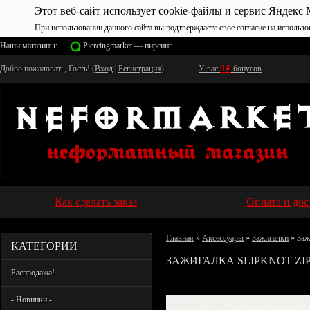
Этот веб-сайт использует cookie-файлы и сервис Яндекс 
При использовании данного сайта вы подтверждаете свое согласие на использо
Наши магазины:
Piercingmarket — пирсинг
Добро пожаловать, Гость! (
Вход
|
Регистрация
)
У вас
0
₽
бонусов
Как сделать заказ
Оплата и дос
Главная
»
Аксессуары
»
Зажигалки
» Заж
КАТЕГОРИИ
ЗАЖИГАЛКА SLIPKNOT ZIP
Распродажа!
- Новинки -