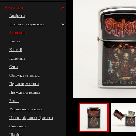
Аксессуары
Арафатки
Браслеты, напульсники
Зажигалки
Значки
Косплей
Кошельки
Очки
Обложки на паспорт
Перчатки, митенки
Пряжки для ремней
Ремни
Украшения для волос
Чокеры, бархотки, браслеты
Ошейники
Шарфы