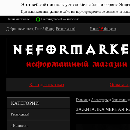
Этот веб-сайт использует cookie-файлы и сервис Янде
При использовании данного сайта вы подтверждаете свое согласие на испо
Наши магазины:
Piercingmarket — пирсинг
Добро пожаловать, Гость! (
Вход
|
Регистрация
)
У вас
0
₽
бонусов
Как сделать заказ
Оплата и 
Главная
»
Аксессуары
»
Зажигалки
»
КАТЕГОРИИ
ЗАЖИГАЛКА ЧЁРНАЯ R
Распродажа!
- Новинки -