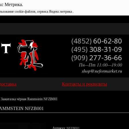
кс Метрика.
льзование cookie-файлов, сервиса Яндекс.метрика .
(4852)
60-62-80
(495)
308-31-09
(909)
277-36-66
Пн—Пт 11:00—19:00
shop@neformarket.ru
доставка
Контакты и реквизиты
 Зажигалка чёрная Rammstein NFZB001
AMMSTEIN NFZB001
Артикул:
NFZB001