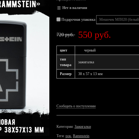
Нет в наличии
Подарочная упаковка
550 руб.
720 руб.
цвет
черный
тип
зажигалка
товара
Размер
38 x 57 x 13 мм
Сообщить о поступлении
Категории:
Зажигалки
Теги:
рок
,
Rammstein