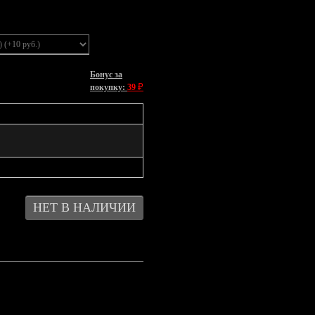
Бонус за
₽
покупку:
39