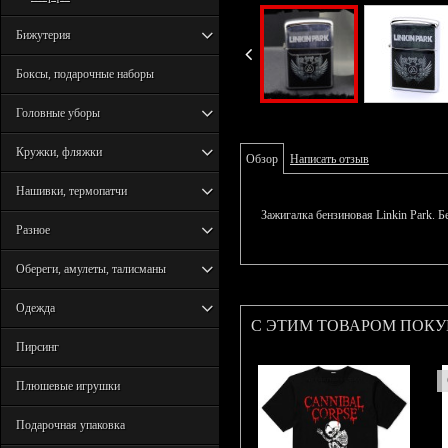
Бижутерия
Боксы, подарочные наборы
Головные уборы
Кружки, фляжки
Обзор
Написать отзыв
Нашивки, термопатчи
Зажигалка бензиновая Linkin Park. Б
Разное
Обереги, амулеты, талисманы
Одежда
С ЭТИМ ТОВАРОМ ПОК
Пирсинг
Плюшевые игрушки
Подарочная упаковка