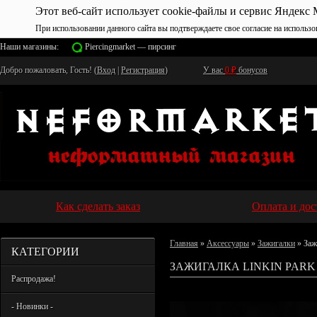
Этот веб-сайт использует cookie-файлы и сервис Яндекс 
При использовании данного сайта вы подтверждаете свое согласие на использо
Наши магазины:
Piercingmarket — пирсинг
Добро пожаловать, Гость! (
Вход
|
Регистрация
)
У вас
0
₽
бонусов
Как сделать заказ
Оплата и дос
Главная
»
Аксессуары
»
Зажигалки
» Заж
КАТЕГОРИИ
ЗАЖИГАЛКА LINKIN PARK 
Распродажа!
- Новинки -