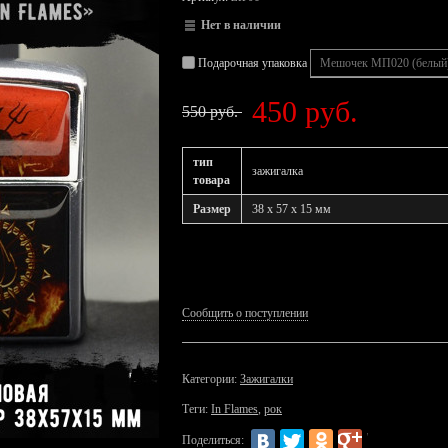
Нет в наличии
Подарочная упаковка
450 руб.
550 руб.
тип
зажигалка
товара
Размер
38 x 57 x 15 мм
Сообщить о поступлении
Категории:
Зажигалки
Теги:
In Flames
,
рок
Поделиться: