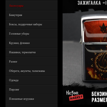
Аксессуары
Бижутерия
Боксы, подарочные наборы
Головные уборы
Кружки, фляжки
Нашивки, термопатчи
Разное
Обереги, амулеты, талисманы
Одежда
Пирсинг
Плюшевые игрушки