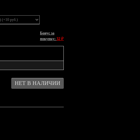
Бонус за
₽
покупку:
32