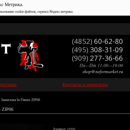
кс Метрика.
льзование cookie-файлов, сервиса Яндекс.метрика .
(4852)
60-62-80
(495)
308-31-09
(909)
277-36-66
Пн—Пт 11:00—19:00
shop@neformarket.ru
доставка
Контакты и реквизиты
 Зажигалка In Flames ZIP06
ZIP06
Артикул:
ZIP06