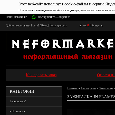
Этот веб-сайт использует cookie-файлы и сервис Янде
При использовании данного сайта вы подтверждаете свое согласие на испо
Наши магазины:
Piercingmarket — пирсинг
Добро пожаловать, Гость! (
Вход
|
Регистрация
)
У вас
0
₽
бонусов
Как сделать заказ
Оплата и 
Главная
»
Аксессуары
»
Зажигалки
»
КАТЕГОРИИ
ЗАЖИГАЛКА IN FLAMES 
Распродажа!
- Новинки -