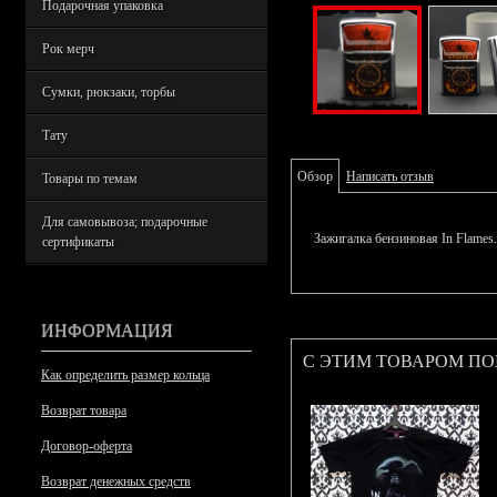
Подарочная упаковка
Рок мерч
Сумки, рюкзаки, торбы
Тату
Обзор
Написать отзыв
Товары по темам
Для самовывоза; подарочные
Зажигалка бензиновая In Flames.
сертификаты
ИНФОРМАЦИЯ
С ЭТИМ ТОВАРОМ П
Как определить размер кольца
Возврат товара
Договор-оферта
Возврат денежных средств