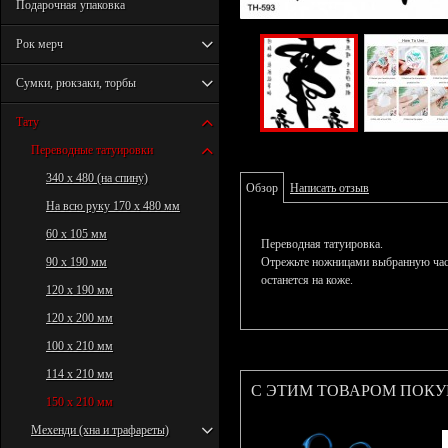
Подарочная упаковка
Рок мерч
Сумки, рюкзаки, торбы
Тату
Переводные татуировки
340 х 480 (на спину)
Обзор
Написать отзыв
На всю руку 170 х 480 мм
60 х 105 мм
Переводная татуировка.
90 х 190 мм
Отрежьте ножницами выбранную част
останется на коже.
120 х 190 мм
120 х 200 мм
100 х 210 мм
114 х 210 мм
С ЭТИМ ТОВАРОМ ПОК
150 х 210 мм
Мехенди (хна и трафареты)