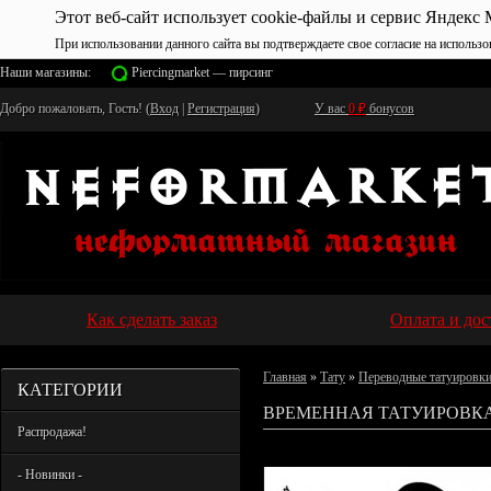
Этот веб-сайт использует cookie-файлы и сервис Яндекс 
При использовании данного сайта вы подтверждаете свое согласие на использо
Наши магазины:
Piercingmarket — пирсинг
Добро пожаловать, Гость! (
Вход
|
Регистрация
)
У вас
0
₽
бонусов
Как сделать заказ
Оплата и дос
Главная
»
Тату
»
Переводные татуировк
КАТЕГОРИИ
ВРЕМЕННАЯ ТАТУИРОВКА
Распродажа!
- Новинки -