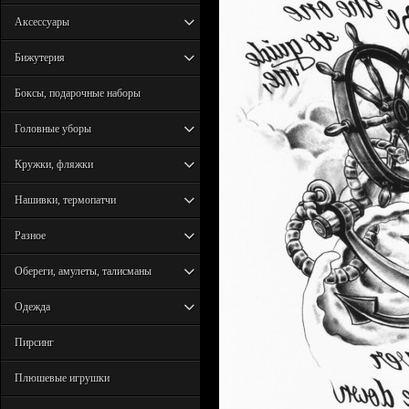
Аксессуары
Бижутерия
Боксы, подарочные наборы
Головные уборы
Кружки, фляжки
Нашивки, термопатчи
Разное
Обереги, амулеты, талисманы
Одежда
Пирсинг
Плюшевые игрушки