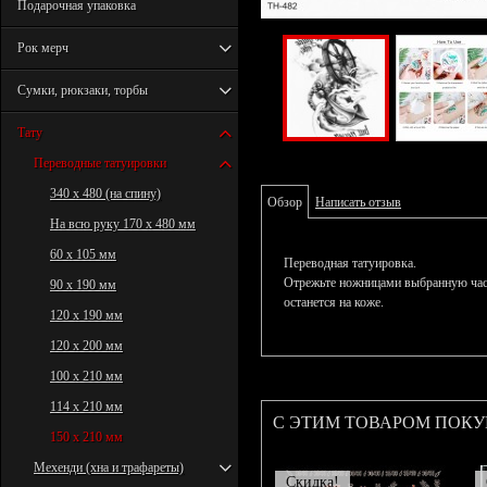
Подарочная упаковка
Рок мерч
Сумки, рюкзаки, торбы
Тату
Переводные татуировки
340 х 480 (на спину)
Обзор
Написать отзыв
На всю руку 170 х 480 мм
60 х 105 мм
Переводная татуировка.
Отрежьте ножницами выбранную част
90 х 190 мм
останется на коже.
120 х 190 мм
120 х 200 мм
100 х 210 мм
114 х 210 мм
С ЭТИМ ТОВАРОМ ПОК
150 х 210 мм
Мехенди (хна и трафареты)
Скидка!