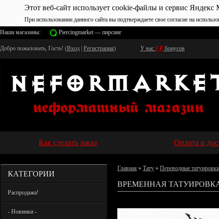
Этот веб-сайт использует cookie-файлы и сервис Яндекс 
При использовании данного сайта вы подтверждаете свое согласие на использо
Наши магазины:
Piercingmarket — пирсинг
Добро пожаловать, Гость! (
Вход
|
Регистрация
)
У вас
0
₽
бонусов
Как сделать заказ
Оплата и дос
Главная
»
Тату
»
Переводные татуировк
КАТЕГОРИИ
ВРЕМЕННАЯ ТАТУИРОВКА 
Распродажа!
- Новинки -